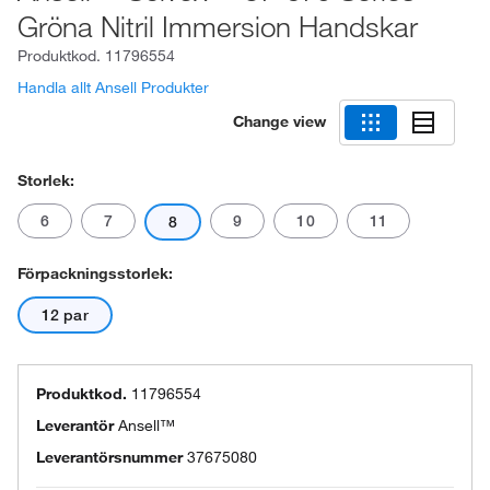
Gröna Nitril Immersion Handskar
Produktkod.
11796554
Handla allt Ansell Produkter
Change view
Storlek:
6
7
9
10
11
8
Förpackningsstorlek:
12 par
Produktkod.
11796554
Leverantör
Ansell™
Leverantörsnummer
37675080