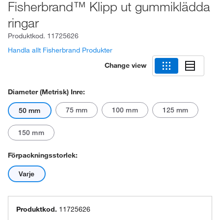
Fisherbrand™ Klipp ut gummiklädda
ringar
Produktkod.
11725626
Handla allt Fisherbrand Produkter
Change view
Diameter (metrisk) Inre:
75 mm
100 mm
125 mm
50 mm
150 mm
Förpackningsstorlek:
Varje
Produktkod.
11725626