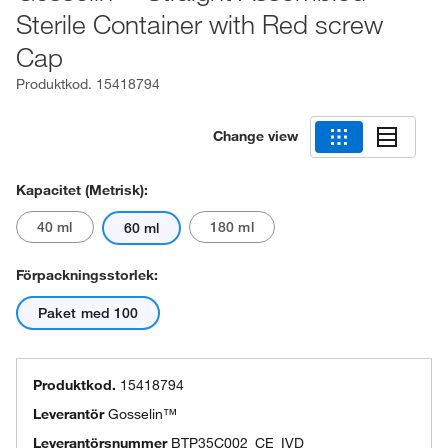
Sterile Container with Red screw
Cap
Produktkod.
15418794
Change view
Kapacitet (metrisk):
40 ml
180 ml
60 ml
Förpackningsstorlek:
Paket med 100
Produktkod.
15418794
Leverantör
Gosselin™
Leverantörsnummer
BTP35C002_CE_IVD