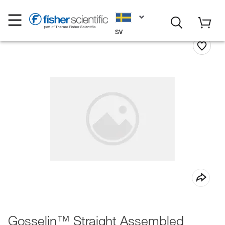
SV
Gosselin™ Straight Assembled