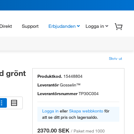
Direkt
Support
Erbjudanden
Logga in
Skriv ut
d grönt
Produktkod.
15448804
Leverantör
Gosselin™
Leverantörsnummer
TP30C004
Logga in
eller
Skapa webbkonto
för
att se ditt pris och lagersaldo.
2370.00 SEK
/
Paket med 1000