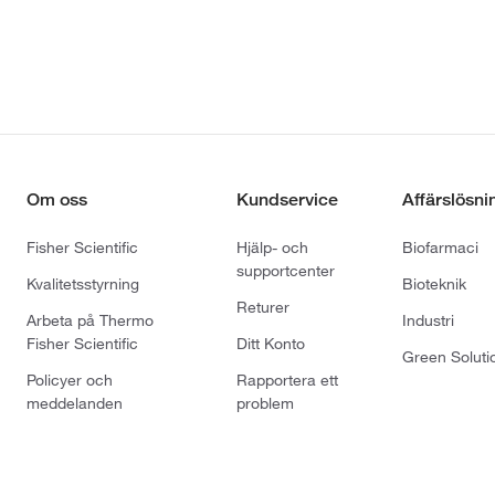
Om oss
Kundservice
Affärslösni
Fisher Scientific
Hjälp- och
Biofarmaci
supportcenter
Kvalitetsstyrning
Bioteknik
Returer
Arbeta på Thermo
Industri
Fisher Scientific
Ditt Konto
Green Soluti
Policyer och
Rapportera ett
meddelanden
problem