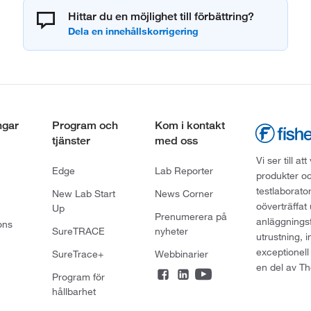
Hittar du en möjlighet till förbättring?
ngar
Program och
Kom i kontakt
tjänster
med oss
Vi ser till 
Edge
Lab Reporter
produkter oc
testlaborato
New Lab Start
News Corner
oöverträffat
Up
Prenumerera på
anläggningsf
ons
SureTRACE
nyheter
utrustning, 
exceptionell
SureTrace+
Webbinarier
en del av Th
Program för
hållbarhet