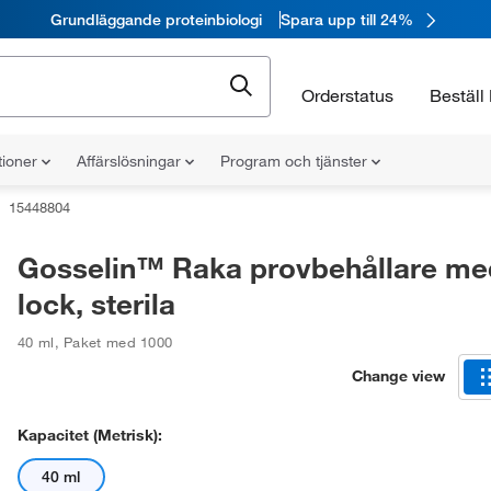
Grundläggande proteinbiologi
Spara upp till 24%
Orderstatus
Beställ 
tioner
Affärslösningar
Program och tjänster
15448804
Gosselin™ Raka provbehållare me
lock, sterila
40 ml
,
Paket med 1000
Change view
Kapacitet (metrisk):
40 ml