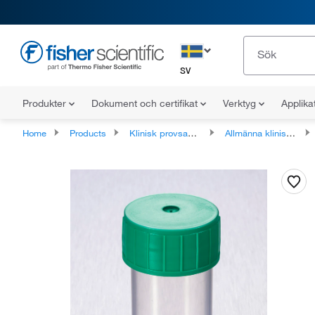
SV
Produkter
Dokument och certifikat
Verktyg
Applika
Home
Products
Klinisk provsamling
Allmänna kliniska provbehållare