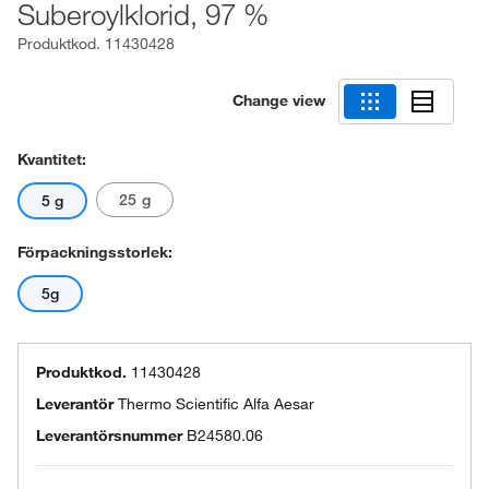
Suberoylklorid, 97 %
Produktkod.
11430428
Change view
Kvantitet:
25 g
5 g
Förpackningsstorlek:
5g
Produktkod.
11430428
Leverantör
Thermo Scientific Alfa Aesar
Leverantörsnummer
B24580.06