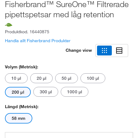
Fisherbrand™ SureOne™ Filtrerade
pipettspetsar med låg retention
Produktkod.
16440875
Handla allt Fisherbrand Produkter
Change view
Volym (metrisk):
10 μl
20 μl
50 μl
100 μl
300 μl
1000 μl
200 μl
Längd (metrisk):
58 mm