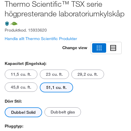
Thermo Scientific™ TSX serie
högpresterande laboratoriumkylskåp
Produktkod.
15933620
Handla allt Thermo Scientific Produkter
Change view
Kapacitet (engelska):
11,5 cu. ft.
23 cu. ft.
29,2 cu. ft.
45,8 cu. ft.
51,1 cu. ft.
Dörr Stil:
Dubbelt glas
Dubbel Solid
Pluggtyp: