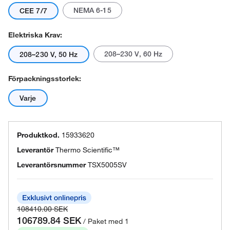
NEMA 6-15
CEE 7/7
Elektriska Krav:
208–230 V, 60 Hz
208–230 V, 50 Hz
Förpackningsstorlek:
Varje
Produktkod.
15933620
Leverantör
Thermo Scientific™
Leverantörsnummer
TSX5005SV
108410.00 SEK
106789.84 SEK
/ Paket med 1