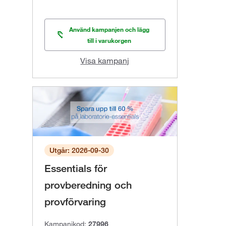
Använd kampanjen och lägg
till i varukorgen
Visa kampanj
Utgår: 2026-09-30
Essentials för
provberedning och
provförvaring
Kampanjkod:
27996