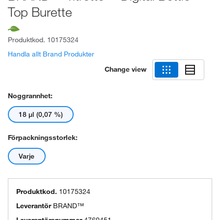
Top Burette
Produktkod.
10175324
Handla allt Brand Produkter
Change view
Noggrannhet:
18 μl (0,07 %)
Förpackningsstorlek:
Varje
Produktkod.
10175324
Leverantör
BRAND™