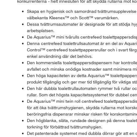
konkurrenterna - helt innesluten för att skydda rullarna mot k
Skapa en hygienisk och samordnad tvättrumsupplevelse m
välbekanta Kleenex™ och Scott™ varumärken.
Dessa tvättrumsautomater är designade för att stödja h
arbetsplatsen.
De Aquarius™ mini tvårulls centrefeed toalettpappersdis
Denna centrefeed toalettrullsautomat är en del av Aquar
Control™ centrefeed toalettpappersrullar och i svart färg er
enkel användning där det behövs.
Den kommersiella toalettpappersdispensern har kontrollerad
avfallet och minska onödiga kostnader samt minimera mi
Den höga kapaciteten av detta Aquarius™ toalettpappersdisp
produkt tillgänglig och ger mer tid tillgänglig för viktiga s
Den här dubbla toalettrullautomaten rymmer två rullar och 
rullar. Som det högsta kapacitetssystemet för dubbel cent
De Aquarius™ mini twin roll centrefeed toalettpappersdi
för att öka tvättrumshygienen, skydda rullarna mot kors
beröringsfria dispensrar minskar risken för korskontamin
Den högblanka, släta, rundade designen på denna toalett
torkning för förbättrad tvättrumshygien.
Det patenterade systemet med dubbla dörrar gör att en c