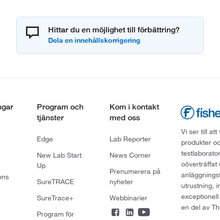
Hittar du en möjlighet till förbättring?
ngar
Program och
Kom i kontakt
tjänster
med oss
Vi ser till 
Edge
Lab Reporter
produkter oc
testlaborato
New Lab Start
News Corner
oöverträffat
Up
Prenumerera på
anläggningsf
ons
SureTRACE
nyheter
utrustning, 
exceptionell
SureTrace+
Webbinarier
en del av Th
Program för