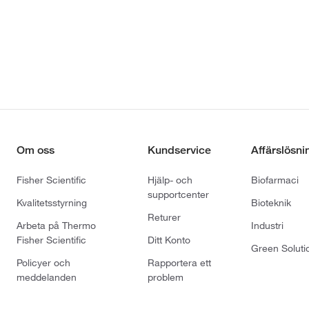
Om oss
Kundservice
Affärslösni
Fisher Scientific
Hjälp- och
Biofarmaci
supportcenter
Kvalitetsstyrning
Bioteknik
Returer
Arbeta på Thermo
Industri
Fisher Scientific
Ditt Konto
Green Soluti
Policyer och
Rapportera ett
meddelanden
problem