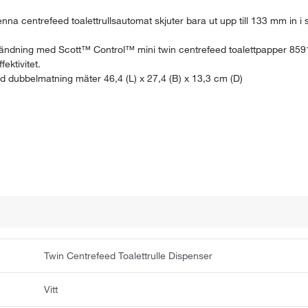
nna centrefeed toalettrullsautomat skjuter bara ut upp till 133 mm in i 
vändning med Scott™ Control™ mini twin centrefeed toalettpapper 8591,
ektivitet.
dubbelmatning mäter 46,4 (L) x 27,4 (B) x 13,3 cm (D)
Twin Centrefeed Toalettrulle Dispenser
Vitt