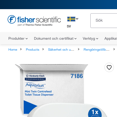
SV
Produkter
Dokument och certifikat
Verktyg
Applika
Home
Products
Säkerhet och underhåll av anläggningen
Rengöringstillbehör och utrustning