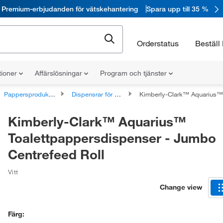
Premium-erbjudanden för vätskehantering
Spara upp till 35 %
Orderstatus
Beställ 
tioner
Affärslösningar
Program och tjänster
Pappersprodukter och tillbehör
Dispensrar för pappersprodukter
Kimberly-Clark™ Aquarius™ Toalettpappersdispenser - 
Kimberly-Clark™ Aquarius™
Toalettpappersdispenser - Jumbo
Centrefeed Roll
Vitt
Change view
Färg: