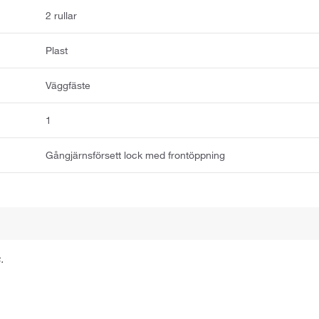
2 rullar
Plast
Väggfäste
1
Gångjärnsförsett lock med frontöppning
.