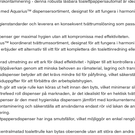
orskontaminering - denna robusta låsbara toalettpappersautomat är ideali
ed Aquarius™ dispensersortiment, designat för att fungera i harmoni 
ygienstandarder och leverera en konsekvent tvättrumslösning som pas
penser ger maximal hygien utan att kompromissa med effektiviteten.
ius™ koordinerat tvättrumssortiment, designat för att fungera i harmo
bjuder ett alternativ till vitt för att komplettera din toalettinredning ell
 utmatning av ett ark för ökad effektivitet - hjälper till att kontrolle
ljöpåverkan genom att minska behoven av råmaterial, lagring och tran
enser betyder att det krävs mindre tid för påfyllning, vilket säkerställe
täduppgifter för att förbättra din arbetsplatshygien.
gör att varje rulle kan köras ut helt innan den byts, vilket minimerar sl
refeed roll dispenser på marknaden, är det idealiskt för en hektisk tvät
spenser är den mest hygieniska dispensern jämfört med konkurrenterna
kontaminering och säkerställa att användarna endast rör vid lakan de a
ering.
pappersdispenser har inga smutsfällor, vilket möjliggör en enkel ren
entralmatad toalettrulle kan bytas oberoende utan att störa den andra 