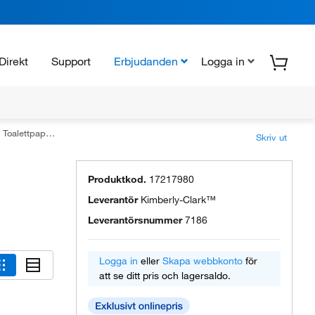
Direkt
Support
Erbjudanden
Logga in
Jumbo Centrefeed Roll
Skriv ut
Produktkod.
17217980
Leverantör
Kimberly-Clark™
Leverantörsnummer
7186
Logga in
eller
Skapa webbkonto
för
att se ditt pris och lagersaldo.