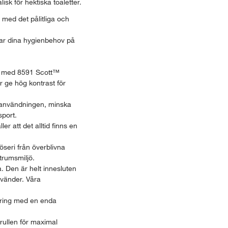
sk för hektiska toaletter.
med det pålitliga och
sar dina hygienbehov på
ni med 8591 Scott™
er ge hög kontrast för
ra användningen, minska
sport.
r att det alltid finns en
öseri från överblivna
trumsmiljö.
. Den är helt innesluten
nvänder. Våra
göring med en enda
rullen för maximal