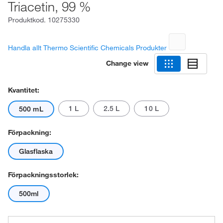
Triacetin, 99 %
Produktkod.
10275330
Handla allt Thermo Scientific Chemicals Produkter
Change view
Kvantitet:
1 L
2.5 L
10 L
500 mL
Förpackning:
Glasflaska
Förpackningsstorlek:
500ml