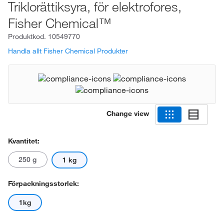
Triklorättiksyra, för elektrofores,
Fisher Chemical™
Produktkod.
10549770
Handla allt Fisher Chemical Produkter
Change view
Kvantitet:
250 g
1 kg
Förpackningsstorlek:
1kg