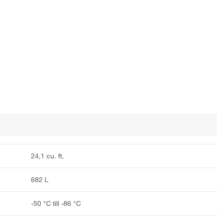
24,1 cu. ft.
682 L
-50 °C till -86 °C