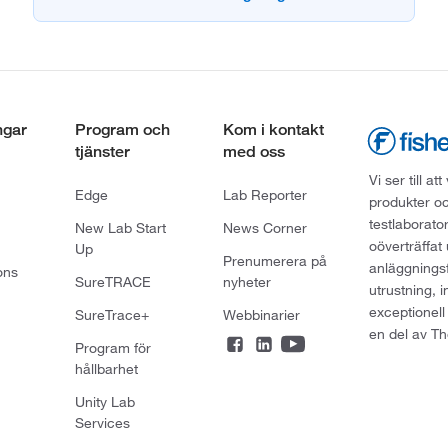
ngar
Program och
Kom i kontakt
tjänster
med oss
Vi ser till 
Edge
Lab Reporter
produkter oc
testlaborato
New Lab Start
News Corner
oöverträffat
Up
Prenumerera på
anläggningsf
ons
SureTRACE
nyheter
utrustning, 
exceptionell
SureTrace+
Webbinarier
en del av Th
Program för
hållbarhet
Unity Lab
Services