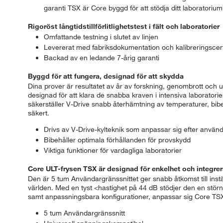
garanti TSX är Core byggd för att stödja ditt laboratorium 
Rigoröst långtidstillförlitlighetstest i fält och laboratorier
Omfattande testning i slutet av linjen
Levererat med fabriksdokumentation och kalibreringscerti
Backad av en ledande 7-årig garanti
Byggd för att fungera, designad för att skydda
Dina prover är resultatet av år av forskning, genombrott och 
designad för att klara de snabba kraven i intensiva laboratori
säkerställer V-Drive snabb återhämtning av temperaturer, bibeh
säkert.
Drivs av V-Drive-kylteknik som anpassar sig efter använd
Bibehåller optimala förhållanden för provskydd
Viktiga funktioner för vardagliga laboratorier
Core ULT-frysen TSX är designad för enkelhet och integrera
Den är 5 tum Användargränssnittet ger snabb åtkomst till instäl
världen. Med en tyst <hastighet på 44 dB stödjer den en stör
samt anpassningsbara konfigurationer, anpassar sig Core TSX 
5 tum Användargränssnitt