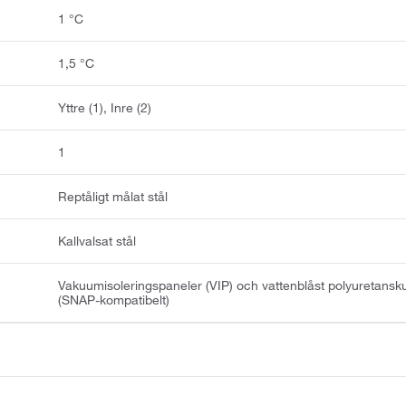
1 °C
1,5 °C
Yttre (1), Inre (2)
1
Reptåligt målat stål
Kallvalsat stål
Vakuumisoleringspaneler (VIP) och vattenblåst polyuretans
(SNAP-kompatibelt)