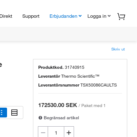
Direkt
Support
Erbjudanden
Logga in
Skriv ut
e
Produktkod.
31740915
Leverantör
Thermo Scientific™
Leverantörsnummer
TSX50086CAULTS
172530.00 SEK
/
Paket med 1
Begränsad artikel