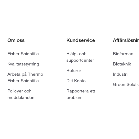
Om oss
Kundservice
Affärslösni
Fisher Scientific
Hjälp- och
Biofarmaci
supportcenter
Kvalitetsstyrning
Bioteknik
Returer
Arbeta på Thermo
Industri
Fisher Scientific
Ditt Konto
Green Soluti
Policyer och
Rapportera ett
meddelanden
problem