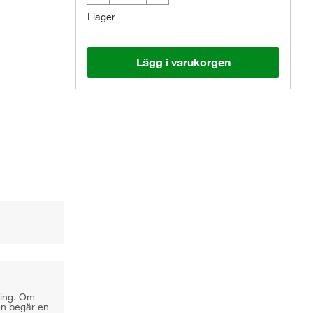
I lager
Lägg i varukorgen
Den faktiska produkten kan avvika.
ning. Om
gen begär en