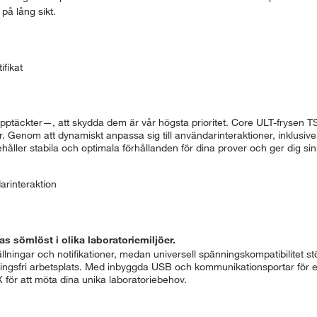
på lång sikt.
fikat
upptäckter—, att skydda dem är vår högsta prioritet. Core ULT-frysen TS
er. Genom att dynamiskt anpassa sig till användarinteraktioner, inklusiv
åller stabila och optimala förhållanden för dina prover och ger dig sin
arinteraktion
s sömlöst i olika laboratoriemiljöer.
lningar och notifikationer, medan universell spänningskompatibilitet stö
ningsfri arbetsplats. Med inbyggda USB och kommunikationsportar för 
för att möta dina unika laboratoriebehov.