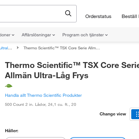
Orderstatus
Beställ 
tioner
Affärslösningar
Program och tjänster
emperatur
Thermo Scientific™ TSX Core Serie Allmän Ultra-Låg Frys
Thermo Scientific™ TSX Core Seri
Allmän Ultra-Låg Frys
Handla allt Thermo Scientific Produkter
500 Count 2 in. Lådor
,
24,1 cu. ft.
,
20
Change view
Håller: