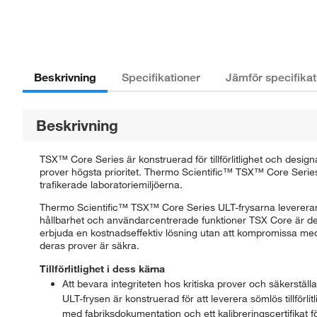
Beskrivning
Specifikationer
Jämför specifikat
Beskrivning
TSX™ Core Series är konstruerad för tillförlitlighet och design
prover högsta prioritet. Thermo Scientific™ TSX™ Core Series
trafikerade laboratoriemiljöerna.
Thermo Scientific™ TSX™ Core Series ULT-frysarna levererar på
hållbarhet och användarcentrerade funktioner TSX Core är det u
erbjuda en kostnadseffektiv lösning utan att kompromissa med 
deras prover är säkra.
Tillförlitlighet i dess kärna
Att bevara integriteten hos kritiska prover och säkerställ
ULT-frysen är konstruerad för att leverera sömlös tillförl
med fabriksdokumentation och ett kalibreringscertifikat 