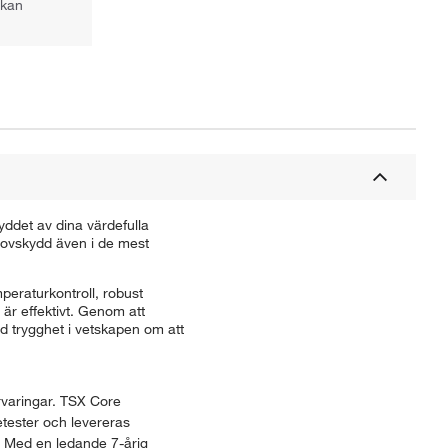
 kan
yddet av dina värdefulla
provskydd även i de mest
peraturkontroll, robust
är effektivt. Genom att
d trygghet i vetskapen om att
örvaringar. TSX Core
ietester och levereras
a. Med en ledande 7-årig