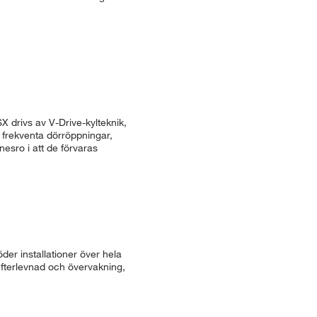
X drivs av V-Drive-kylteknik,
e frekventa dörröppningar,
nesro i att de förvaras
der installationer över hela
efterlevnad och övervakning,