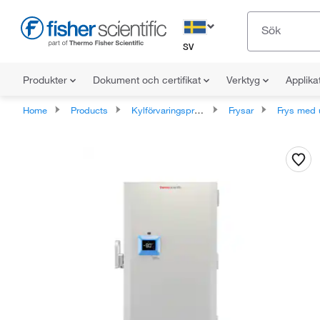
SV
Produkter
Dokument och certifikat
Verktyg
Applika
Home
Products
Kylförvaringsprodukter
Frysar
Frys med ultralåg t