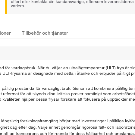
offert eller kontakta din kundansvarige, eftersom leveranstiderna
variera.
ioner
Tillbehör och tjänster
ad för vardagsbruk. När du väljer en ultralågtemperatur (ULT) frys är sk
 ULT-frysarna är designade med detta i åtanke och erbjuder pålitligt 
litlig prestanda för vardagligt bruk. Genom att kombinera pålitlig tem
tformat för att skydda dina kritiska prover samtidigt som arbetsflödet 
kvaliteten hjälper dessa frysar forskare att fokusera på upptäckter me
a långsiktig forskningsframgång börjar med investeringar i pålitliga kylf
itlighet dag efter dag. Varje enhet genomgår rigorösa fält- och laborator
för att ge transparens och förtroende för dess hållbarhet och prestand