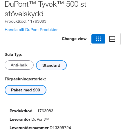
DuPont™ Tyvek™ 500 st
stövelskydd
Produktkod.
11763083
Handla allt DuPont Produkter
Change view
Sula Typ:
Anti-halk
Standard
Förpackningsstorlek:
Paket med 200
Produktkod.
11763083
Leverantör
DuPont™
Leverantörsnummer
D13395724