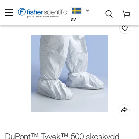
SV
DuPont™ Tyvek™ 500 skoskydd