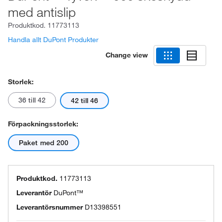
med antislip
Produktkod.
11773113
Handla allt DuPont Produkter
Change view
Storlek:
36 till 42
42 till 46
Förpackningsstorlek:
Paket med 200
Produktkod.
11773113
Leverantör
DuPont™
Leverantörsnummer
D13398551