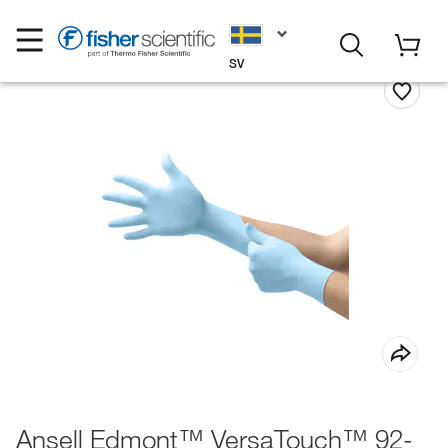
SV
Ansell Edmont™ VersaTouch™ 92-