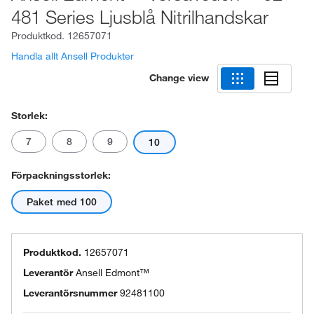
481 Series Ljusblå Nitrilhandskar
Produktkod.
12657071
Handla allt Ansell Produkter
Change view
Storlek:
7
8
9
10
Förpackningsstorlek:
Paket med 100
Produktkod.
12657071
Leverantör
Ansell Edmont™
Leverantörsnummer
92481100