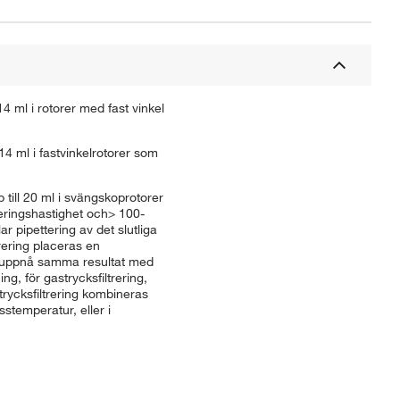
4 ml i rotorer med fast vinkel
14 ml i fastvinkelrotorer som
till 20 ml i svängskoprotorer
reringshastighet och> 100-
 pipettering av det slutliga
trering placeras en
att uppnå samma resultat med
ng, för gastrycksfiltrering,
rycksfiltrering kombineras
stemperatur, eller i