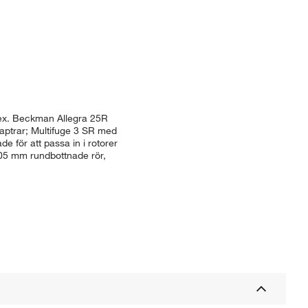
.ex. Beckman Allegra 25R
ptrar; Multifuge 3 SR med
 för att passa in i rotorer
05 mm rundbottnade rör,