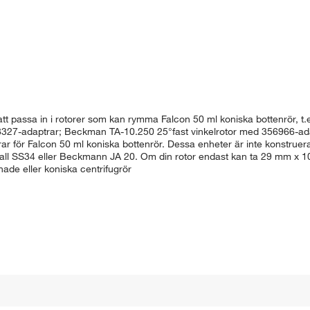
t passa in i rotorer som kan rymma Falcon 50 ml koniska bottenrör, t
27-adaptrar; Beckman TA-10.250 25°fast vinkelrotor med 356966-ada
ör Falcon 50 ml koniska bottenrör. Dessa enheter är inte konstruerade
all SS34 eller Beckmann JA 20. Om din rotor endast kan ta 29 mm x 1
de eller koniska centrifugrör