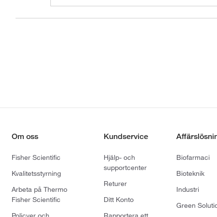
Om oss
Kundservice
Affärslösni
Fisher Scientific
Hjälp- och
Biofarmaci
supportcenter
Kvalitetsstyrning
Bioteknik
Returer
Arbeta på Thermo
Industri
Fisher Scientific
Ditt Konto
Green Soluti
Policyer och
Rapportera ett