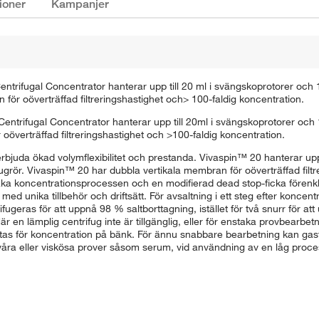
ioner
Kampanjer
ntrifugal Concentrator hanterar upp till 20 ml i svängskoprotorer och 1
för oöverträffad filtreringshastighet och> 100-faldig koncentration.
entrifugal Concentrator hanterar upp till 20ml i svängskoprotorer och 
 oöverträffad filtreringshastighet och >100-faldig koncentration.
rbjuda ökad volymflexibilitet och prestanda. Vivaspin™ 20 hanterar upp 
fugrör. Vivaspin™ 20 har dubbla vertikala membran för oöverträffad filt
aka koncentrationsprocessen och en modifierad dead stop-ficka förenklar
med unika tillbehör och driftsätt. För avsaltning i ett steg efter koncen
ifugeras för att uppnå 98 % saltborttagning, istället för två snurr för 
 en lämplig centrifug inte är tillgänglig, eller för enstaka provbearbetni
ttas för koncentration på bänk. För ännu snabbare bearbetning kan gast
svåra eller viskösa prover såsom serum, vid användning av en låg proces