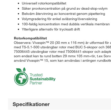
Universell rotorkompatibilitet
Säker provkoncentration på grund av dead-stop-volym
Bekväm återvinning av koncentrat genom pipettering
Volymgradering för enkel avläsning/övervakning
100-faldig koncentration med dubbla vertikala membran
Ytterligare alternativ för trycksatt drift
Rotorkompatibilitet
Observera: Vivaspin™ 20 (30 mm x 116 mm) är utformad för at
med TS-5.1-500 utsvängbar rotor med BUC 5-skopor och 3683
75006445 utsvängbar rotor med 75006441-skopor och adaptrar f
som endast kan ta rund botten 29 mmx 105 mm-rör, t.ex Sorv
använd Vivaspin™ 15, som kan användas i antingen rundbottna
Specifikationer