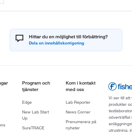
Hittar du en möjlighet till förbättring?
ngar
Program och
Kom i kontakt
tjänster
med oss
Vi ser till 
Edge
Lab Reporter
produkter oc
testlaborato
New Lab Start
News Corner
oöverträffat
Up
Prenumerera på
anläggningsf
ons
SureTRACE
nyheter
utrustning, 