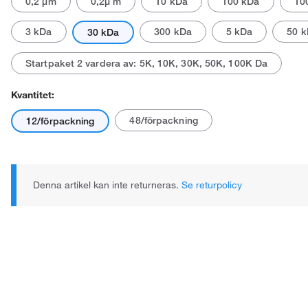
0,2 μm
0,2μ m
10 kDa
100 kDa
10
3 kDa
300 kDa
5 kDa
50 
30 kDa
Startpaket 2 vardera av: 5K, 10K, 30K, 50K, 100K Da
Den faktiska produkten kan avvika.
Kvantitet:
48/förpackning
12/förpackning
Denna artikel kan inte returneras.
Se returpolicy