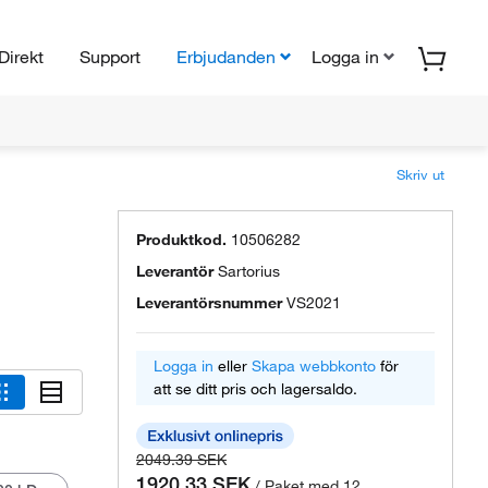
Direkt
Support
Erbjudanden
Logga in
Skriv ut
Produktkod.
10506282
Leverantör
Sartorius
Leverantörsnummer
VS2021
Logga in
eller
Skapa webbkonto
för
att se ditt pris och lagersaldo.
2049.39 SEK
1920.33 SEK
/ Paket med 12