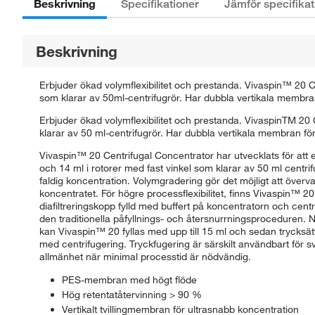
Beskrivning
Specifikationer
Jämför specifikat
Beskrivning
Erbjuder ökad volymflexibilitet och prestanda. Vivaspin™ 20 Ce
som klarar av 50ml-centrifugrör. Har dubbla vertikala membran 
Erbjuder ökad volymflexibilitet och prestanda. VivaspinTM 20 C
klarar av 50 ml-centrifugrör. Har dubbla vertikala membran för
Vivaspin™ 20 Centrifugal Concentrator har utvecklats för att e
och 14 ml i rotorer med fast vinkel som klarar av 50 ml centri
faldig koncentration. Volymgradering gör det möjligt att överv
koncentratet. För högre processflexibilitet, finns Vivaspin™ 20 
diafiltreringskopp fylld med buffert på koncentratorn och centr
den traditionella påfyllnings- och återsnurrningsproceduren. När
kan Vivaspin™ 20 fyllas med upp till 15 ml och sedan trycksä
med centrifugering. Tryckfugering är särskilt användbart för 
allmänhet när minimal processtid är nödvändig.
PES-membran med högt flöde
Hög retentatåtervinning > 90 %
Vertikalt tvillingmembran för ultrasnabb koncentration