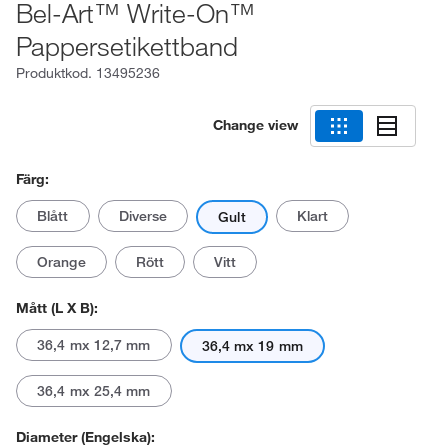
Bel-Art™ Write-On™
Pappersetikettband
Produktkod.
13495236
Change view
Färg:
Blått
Diverse
Klart
Gult
Orange
Rött
Vitt
Mått (L X B):
36,4 mx 12,7 mm
36,4 mx 19 mm
36,4 mx 25,4 mm
Diameter (engelska):