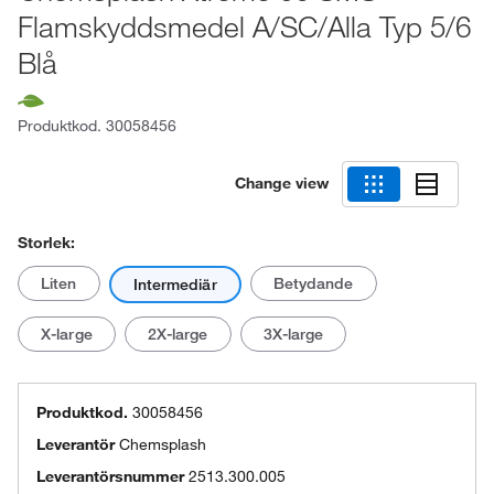
Flamskyddsmedel A/SC/Alla Typ 5/6
Blå
Produktkod.
30058456
Change view
Storlek:
Liten
Betydande
Intermediär
X-large
2X-large
3X-large
Produktkod.
30058456
Leverantör
Chemsplash
Leverantörsnummer
2513.300.005