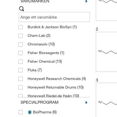
VARUMÄRKEN
(1)
Burdick & Jackson BioSyn
2
(2)
Chem-Lab
(10)
Chromasolv
(1)
Fisher Bioreagents
(13)
Fisher Chemical
(7)
Fluka
(4)
Honeywell Research Chemicals
3
(10)
Honeywell Returnable Drums
(10)
Honeywell Riedel-de Haën
SPECIALPROGRAM
(2)
JT Baker
(6)
BioPharma
(3)
Macron Fine Chemicals