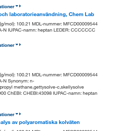
ationer
 och laboratorieanvändning, Chem Lab
t (g/mol): 100.21 MDL-nummer: MFCD00009544
-N IUPAC-namn: heptan LEDER: CCCCCCC
ationer
t (g/mol): 100.21 MDL-nummer: MFCD00009544
N Synonym: n-
propyl methane,gettysolve-c,skellysolve
8900 ChEBI: CHEBI:43098 IUPAC-namn: heptan
ationer
nalys av polyaromatiska kolväten