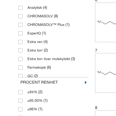
250 mL
(4)
Analytisk
(1)
2500 mL
(8)
CHROMASOLV
(2)
4 L
(1)
CHROMASOLV™ Plus
(2)
4 x 1 L
(1)
ExpertQ
(3)
4 x 2.5 L
(4)
Extra ren
(1)
4 x 5 L
7
(2)
Extra torr
(3)
45 L
(3)
Extra torr över molekylsikt
(9)
5 L
(6)
Farmakopé
(6)
500 mL
(2)
GC
(2)
6 x 1 L
PROCENT RENHET
(14)
HPLC
(5)
7 L
(2)
≥94%
(2)
LC-MS CHROMASOLV
(1)
≥95.00%
(2)
Miljö
8
(1)
≥96%
(3)
Puriss. P.A.