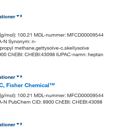
ationer
t (g/mol): 100.21 MDL-nummer: MFCD00009544
N Synonym: n-
propyl methane,gettysolve-c,skellysolve
8900 ChEBI: CHEBI:43098 IUPAC-namn: heptan
ationer
C, Fisher Chemical™
t (g/mol): 100.21 MDL-nummer: MFCD00009544
N PubChem CID: 8900 ChEBI: CHEBI:43098
ationer