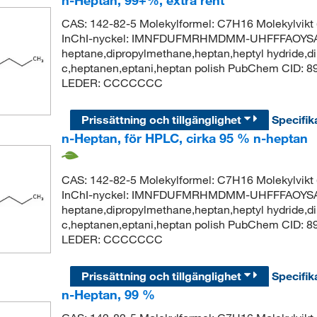
n-Heptan, 99+%, extra rent
CAS: 142-82-5 Molekylformel: C7H16 Molekylvik
InChI-nyckel: IMNFDUFMRHMDMM-UHFFFAOYSA-
heptane,dipropylmethane,heptan,heptyl hydride,di
c,heptanen,eptani,heptan polish PubChem CID: 
LEDER: CCCCCCC
Prissättning och tillgänglighet
Specifik
n-Heptan, för HPLC, cirka 95 % n-heptan
CAS: 142-82-5 Molekylformel: C7H16 Molekylvik
InChI-nyckel: IMNFDUFMRHMDMM-UHFFFAOYSA-
heptane,dipropylmethane,heptan,heptyl hydride,di
c,heptanen,eptani,heptan polish PubChem CID: 
LEDER: CCCCCCC
Prissättning och tillgänglighet
Specifik
n-Heptan, 99 %