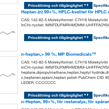
Prissättning och tillgänglighet
Specifik
Heptan-(n) 99+%, HPLC-kvalitet för HPLC
CAS: 142-82-5 Molekylformel: C7H16 Molekylvik
InChI-nyckel: IMNFDUFMRHMDMM-UHFFFAOYSA
Prissättning och tillgänglighet
Specifik
n-heptan,> 99 %, MP Biomedicals™
CAS: 142-82-5 Molekylformel: C7H16 Molekylvik
InChI-nyckel: IMNFDUFMRHMDMM-UHFFFAOYSA-
heptane,dipropylmethane,heptan,heptyl hydride,di
c,heptanen,eptani,heptan polish PubChem CID: 
LEDER: CCCCCCC
Prissättning och tillgänglighet
Specifik
n-Heptan, 99+%, för restanalys, för spåra