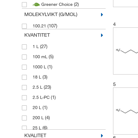
(2)
Greener Choice
(2)
MP Biomedicals
MOLEKYLVIKT (G/MOL)
(1)
Ricca Chemical Company
4
(1)
(107)
Scharlab
100.21
KVANTITET
(3)
Thermo Scientific
(24)
Thermo Scientific Acros
(27)
1 L
(13)
Thermo Scientific Alfa Aesar
(5)
100 mL
(1)
1000 L
(3)
18 L
5
(23)
2.5 L
(1)
2.5 L-PC
(1)
20 L
(4)
200 L
(6)
25 L
KVALITET
6
(2)