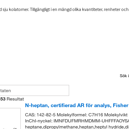
d sju kolatomer. Tillgängligt i en mängd olika kvantiteter, renheter och
Sök i
53
Resultat
N-heptan, certifierad AR för analys, Fish
CAS: 142-82-5 Molekylformel: C7H16 Molekylvik
InChI-nyckel: IMNFDUFMRHMDMM-UHFFFAOYSA-
heptane,dipropylmethane,heptan,heptyl hydride,di