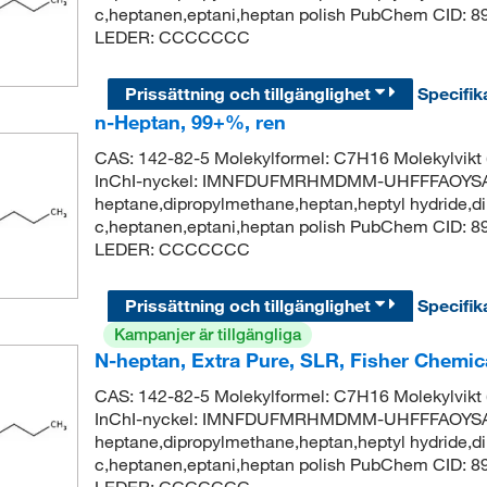
c,heptanen,eptani,heptan polish PubChem CID: 
LEDER: CCCCCCC
Prissättning och tillgänglighet
Specifik
n-Heptan, 99+%, ren
CAS: 142-82-5 Molekylformel: C7H16 Molekylvik
InChI-nyckel: IMNFDUFMRHMDMM-UHFFFAOYSA-
heptane,dipropylmethane,heptan,heptyl hydride,di
c,heptanen,eptani,heptan polish PubChem CID: 
LEDER: CCCCCCC
Prissättning och tillgänglighet
Specifik
Kampanjer är tillgängliga
N-heptan, Extra Pure, SLR, Fisher Chemi
CAS: 142-82-5 Molekylformel: C7H16 Molekylvik
InChI-nyckel: IMNFDUFMRHMDMM-UHFFFAOYSA-
heptane,dipropylmethane,heptan,heptyl hydride,di
c,heptanen,eptani,heptan polish PubChem CID: 