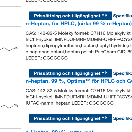
LEDER: CCCCCCC
Prissättning och tillgänglighet
Specifik
n-Heptan, för HPLC, (cirka 99 % n-Heptan)
CAS: 142-82-5 Molekylformel: C7H16 Molekylvik
InChI-nyckel: IMNFDUFMRHMDMM-UHFFFAOYSA-
heptane,dipropylmethane,heptan,heptyl hydride,di
c,heptanen,eptani,heptan polish PubChem CID: 
LEDER: CCCCCCC
Prissättning och tillgänglighet
Specifik
n-heptan, 99 %, Optima™ för HPLC och G
CAS: 142-82-5 Molekylformel: C7H16 Molekylvik
InChI-nyckel: IMNFDUFMRHMDMM-UHFFFAOYSA-
IUPAC-namn: heptan LEDER: CCCCCCC
Prissättning och tillgänglighet
Specifik