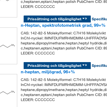
c,heptanen,eptani,heptan polish PubChem CID: 
LEDER: CCCCCCC
Prissättning och tillgänglighet
Specifik
n-Heptan, spektrofotometrisk grad, 99+
CAS: 142-82-5 Molekylformel: C7H16 Molekylvik
InChI-nyckel: IMNFDUFMRHMDMM-UHFFFAOYSA-
heptane,dipropylmethane,heptan,heptyl hydride,di
c,heptanen,eptani,heptan polish PubChem CID: 
LEDER: CCCCCCC
Prissättning och tillgänglighet
Specifik
n-heptan, miljögrad, 96+%
CAS: 142-82-5 Molekylformel: C7H16 Molekylvik
InChI-nyckel: IMNFDUFMRHMDMM-UHFFFAOYSA-
heptane,dipropylmethane,heptan,heptyl hydride,di
c,heptanen,eptani,heptan polish PubChem CID: 
LEDER: CCCCCCC