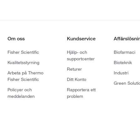
Om oss
Kundservice
Affärslösni
Fisher Scientific
Hjälp- och
Biofarmaci
supportcenter
Kvalitetsstyrning
Bioteknik
Returer
Arbeta på Thermo
Industri
Fisher Scientific
Ditt Konto
Green Soluti
Policyer och
Rapportera ett
meddelanden
problem