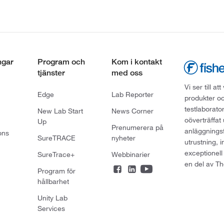
ngar
Program och
Kom i kontakt
tjänster
med oss
Vi ser till 
Edge
Lab Reporter
produkter oc
testlaborato
New Lab Start
News Corner
oöverträffat
Up
Prenumerera på
anläggningsf
ons
SureTRACE
nyheter
utrustning, 
exceptionell
SureTrace+
Webbinarier
en del av Th
Program för
hållbarhet
Unity Lab
Services