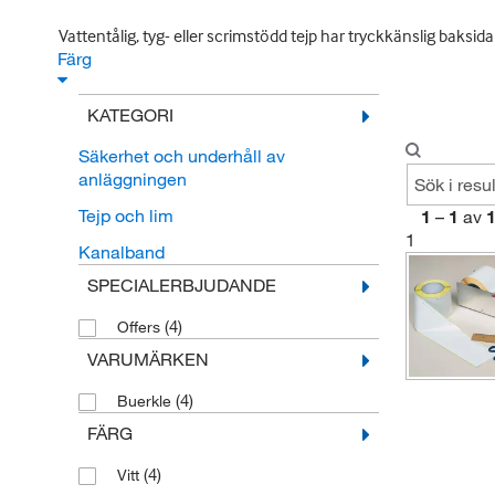
Vattentålig, tyg- eller scrimstödd tejp har tryckkänslig baksi
Färg
KATEGORI
Säkerhet och underhåll av
anläggningen
Tejp och lim
1
–
1
av
1
Kanalband
SPECIALERBJUDANDE
(4)
Offers
VARUMÄRKEN
(4)
Buerkle
FÄRG
(4)
Vitt