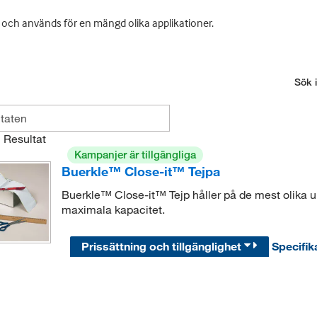
da och används för en mängd olika applikationer.
Sök i
1
Resultat
Kampanjer är tillgängliga
Buerkle™ Close-it™ Tejpa
Buerkle™ Close-it™ Tejp håller på de mest olika un
maximala kapacitet.
Prissättning och tillgänglighet
Specifik