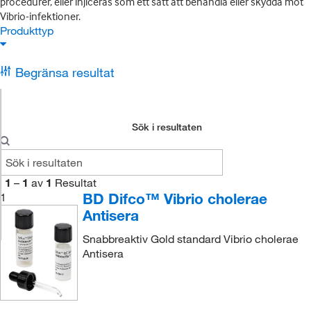
procedurer, eller injiceras som ett sätt att behandla eller skydda mot
Vibrio-infektioner.
Produkttyp
Begränsa resultat
Sök i resultaten
1
–
1
av
1
Resultat
BD Difco™ Vibrio cholerae
1
Antisera
Snabbreaktiv Gold standard Vibrio cholerae
Antisera