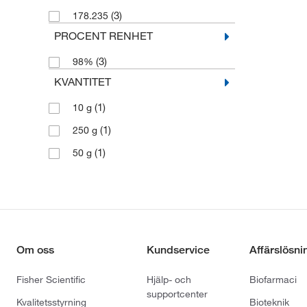
(3)
178.235
PROCENT RENHET
(3)
98%
KVANTITET
(1)
10 g
(1)
250 g
(1)
50 g
Om oss
Kundservice
Affärslösni
Fisher Scientific
Hjälp- och
Biofarmaci
supportcenter
Kvalitetsstyrning
Bioteknik