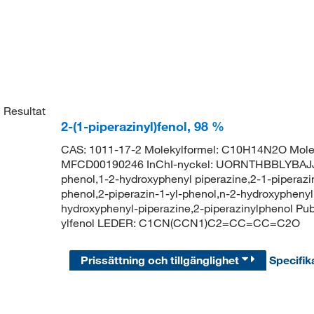
1
Resultat
2-(1-piperazinyl)fenol, 98 %
CAS: 1011-17-2 Molekylformel: C10H14N2O Molek
MFCD00190246 InChI-nyckel: UORNTHBBLYBAJJ-
phenol,1-2-hydroxyphenyl piperazine,2-1-piperazin
phenol,2-piperazin-1-yl-phenol,n-2-hydroxyphenyl 
hydroxyphenyl-piperazine,2-piperazinylphenol P
ylfenol LEDER: C1CN(CCN1)C2=CC=CC=C2O
Prissättning och tillgänglighet
Specifik