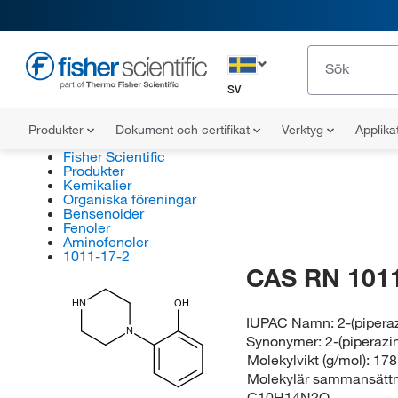
SV
Produkter
Dokument och certifikat
Verktyg
Applika
Fisher Scientific
Produkter
Kemikalier
Organiska föreningar
Bensenoider
Fenoler
Aminofenoler
1011-17-2
CAS RN 1011
HN
OH
IUPAC Namn:
2-(pipera
N
Synonymer:
2-(piperazi
Molekylvikt (g/mol):
178
Molekylär sammansättn
C10H14N2O