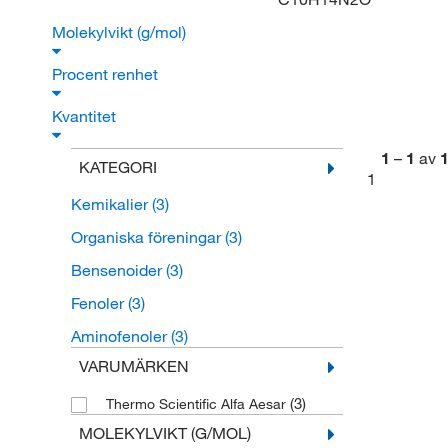
Molekylvikt (g/mol)
Procent renhet
Kvantitet
1
–
1
av
KATEGORI
1
Kemikalier
(3)
Organiska föreningar
(3)
Bensenoider
(3)
Fenoler
(3)
Aminofenoler
(3)
VARUMÄRKEN
(3)
Thermo Scientific Alfa Aesar
MOLEKYLVIKT (G/MOL)