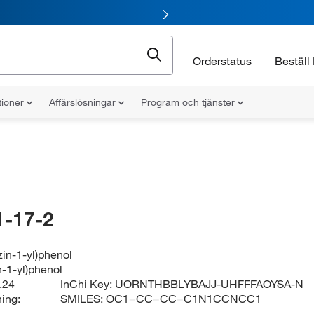
Orderstatus
Beställ 
tioner
Affärslösningar
Program och tjänster
-17-2
zin-1-yl)phenol
n-1-yl)phenol
.24
InChi Key:
UORNTHBBLYBAJJ-UHFFFAOYSA-N
ing:
SMILES:
OC1=CC=CC=C1N1CCNCC1