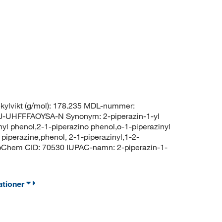
ylvikt (g/mol): 178.235 MDL-nummer:
UHFFFAOYSA-N Synonym: 2-piperazin-1-yl
yl phenol,2-1-piperazino phenol,o-1-piperazinyl
piperazine,phenol, 2-1-piperazinyl,1-2-
ubChem CID: 70530 IUPAC-namn: 2-piperazin-1-
ationer