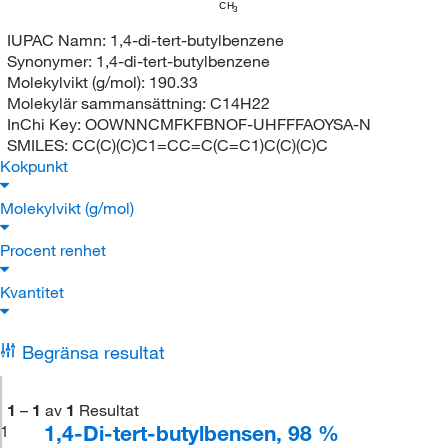
CH
3
IUPAC Namn:
1,4-di-tert-butylbenzene
Synonymer:
1,4-di-tert-butylbenzene
Molekylvikt (g/mol):
190.33
Molekylär sammansättning:
C14H22
InChi Key:
OOWNNCMFKFBNOF-UHFFFAOYSA-N
SMILES:
CC(C)(C)C1=CC=C(C=C1)C(C)(C)C
Kokpunkt
Molekylvikt (g/mol)
Procent renhet
Kvantitet
Begränsa resultat
1
–
1
av
1
Resultat
1,4-Di-tert-butylbensen, 98 %
1