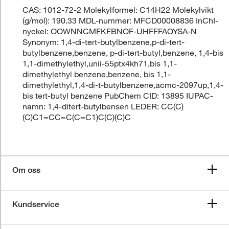
CAS: 1012-72-2 Molekylformel: C14H22 Molekylvikt
(g/mol): 190.33 MDL-nummer: MFCD00008836 InChI-
nyckel: OOWNNCMFKFBNOF-UHFFFAOYSA-N
Synonym: 1,4-di-tert-butylbenzene,p-di-tert-
butylbenzene,benzene, p-di-tert-butyl,benzene, 1,4-bis
1,1-dimethylethyl,unii-55ptx4kh71,bis 1,1-
dimethylethyl benzene,benzene, bis 1,1-
dimethylethyl,1,4-di-t-butylbenzene,acmc-2097up,1,4-
bis tert-butyl benzene PubChem CID: 13895 IUPAC-
namn: 1,4-ditert-butylbensen LEDER: CC(C)
(C)C1=CC=C(C=C1)C(C)(C)C
Om oss
Kundservice