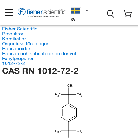
SV
Fisher Scientific
Produkter
Kemikalier
Organiska föreningar
Bensenoider
Bensen och substituerade derivat
Fenylpropaner
1012-72-2
CAS RN 1012-72-2
CH
3
H
C
CH
3
3
H
C
CH
3
3