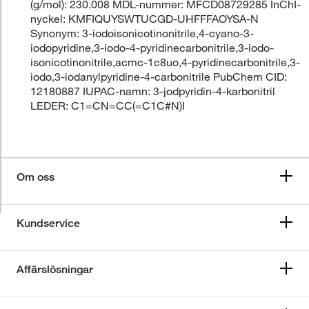
(g/mol): 230.008 MDL-nummer: MFCD08729285 InChI-
nyckel: KMFIQUYSWTUCGD-UHFFFAOYSA-N
Synonym: 3-iodoisonicotinonitrile,4-cyano-3-
iodopyridine,3-iodo-4-pyridinecarbonitrile,3-iodo-
isonicotinonitrile,acmc-1c8uo,4-pyridinecarbonitrile,3-
iodo,3-iodanylpyridine-4-carbonitrile PubChem CID:
12180887 IUPAC-namn: 3-jodpyridin-4-karbonitril
LEDER: C1=CN=CC(=C1C#N)I
Om oss
Kundservice
Affärslösningar