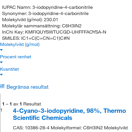
IUPAC Namn:
3-iodopyridine-4-carbonitrile
Synonymer:
3-iodopyridine-4-carbonitrile
Molekylvikt (g/mol):
230.01
Molekylär sammansättning:
C6H3IN2
InChi Key:
KMFIQUYSWTUCGD-UHFFFAOYSA-N
SMILES:
IC1=C(C=CN=C1)C#N
Molekylvikt (g/mol)
Procent renhet
Kvantitet
Begränsa resultat
1
–
1
av
1
Resultat
4-Cyano-3-iodopyridine, 98%, Thermo
1
Scientific Chemicals
CAS: 10386-28-4 Molekylformel: C6H3IN2 Molekylvikt