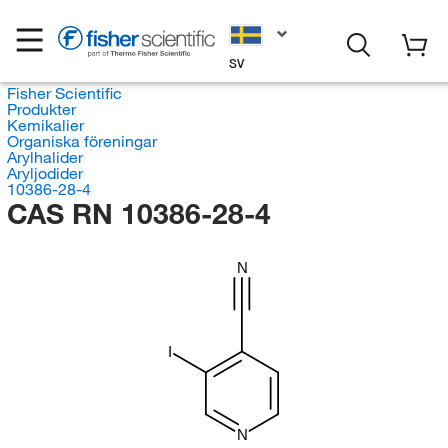
SV
Fisher Scientific
Produkter
Kemikalier
Organiska föreningar
Arylhalider
Aryljodider
10386-28-4
CAS RN 10386-28-4
N
I
N