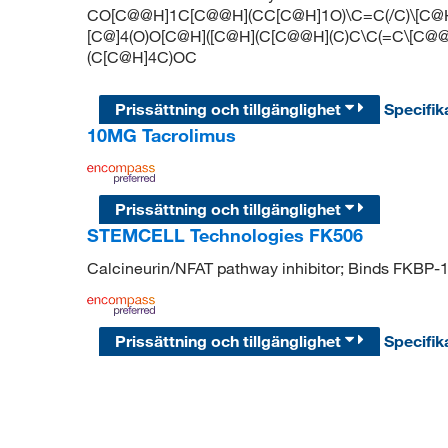
CO[C@@H]1C[C@@H](CC[C@H]1O)\C=C(/C)\[C@
[C@]4(O)O[C@H]([C@H](C[C@@H](C)C\C(=C\[C@
(C[C@H]4C)OC
Prissättning och tillgänglighet
Specifik
10MG Tacrolimus
Prissättning och tillgänglighet
STEMCELL Technologies FK506
Calcineurin/NFAT pathway inhibitor; Binds FKBP-
Prissättning och tillgänglighet
Specifik