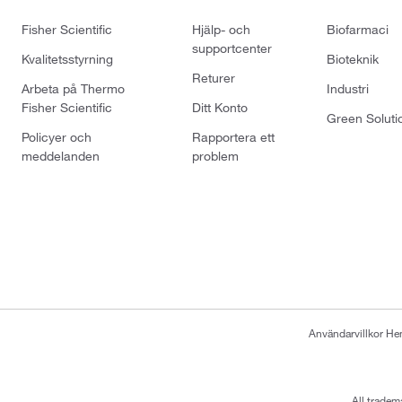
Fisher Scientific
Hjälp- och
Biofarmaci
supportcenter
Kvalitetsstyrning
Bioteknik
Returer
Arbeta på Thermo
Industri
Fisher Scientific
Ditt Konto
Green Soluti
Policyer och
Rapportera ett
meddelanden
problem
Användarvillkor H
All tradem