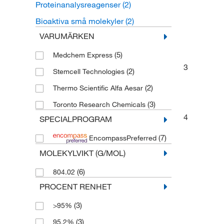
Proteinanalysreagenser
(2)
Bioaktiva små molekyler
(2)
VARUMÄRKEN
(5)
Medchem Express
3
(2)
Stemcell Technologies
(2)
Thermo Scientific Alfa Aesar
(3)
Toronto Research Chemicals
4
SPECIALPROGRAM
(7)
EncompassPreferred
MOLEKYLVIKT (G/MOL)
(6)
804.02
PROCENT RENHET
(3)
>95%
(3)
95.2%