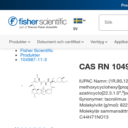
Pre
SV
Produkter
Dokument och certifikat
Verktyg
Applika
Fisher Scientific
Produkter
104987-11-3
CAS RN 104
CH
2
OH
IUPAC Namn:
(1R,9S,1
CH
CH
CH
3
(R)
3
3
(E)
(E)
(R)
(R)
(R)
CH
3
O
(S)
(S)
methoxycyclohexyl]prop
(S)
O
OH
O
H
O
2
H
C
O
3
O
(S)
O
N
(R)
(S)
O
azatricyclo[22.3.1.0⁴,⁹
(R)
OH
(S)
CH
(R)
O
3
O
CH
3
Synonymer:
tacrolimus
CH
3
Molekylvikt (g/mol):
822
Molekylär sammansättn
C44H71NO13