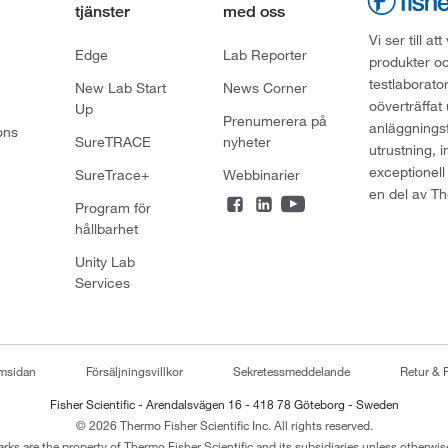
tjänster
med oss
Vi ser till 
Edge
Lab Reporter
produkter oc
testlaborato
New Lab Start
News Corner
oöverträffat
Up
Prenumerera på
anläggningsf
ons
SureTRACE
nyheter
utrustning, 
exceptionell
SureTrace+
Webbinarier
en del av Th
Program för
hållbarhet
Unity Lab
Services
emsidan
Försäljningsvillkor
Sekretessmeddelande
Retur & 
Fisher Scientific - Arendalsvägen 16 - 418 78 Göteborg - Sweden
© 2026 Thermo Fisher Scientific Inc. All rights reserved.
arks are the property of Thermo Fisher Scientific and its subsidiaries unless otherwise