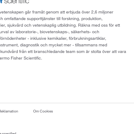
att vetenskapen går framåt genom att erbjuda över 2,6 miljoner
h omfattande supporttjänster till forskning, produktion,
rier, sjukvård och vetenskaplig utbildning. Räkna med oss för ett
 urval av laboratorie-, biovetenskaps-, säkerhets- och
örnödenheter - inklusive kemikalier, förbrukningsartiklar,
instrument, diagnostik och mycket mer - tillsammans med
 kundvård från ett branschledande team som är stolta över att vara
ermo Fisher Scientific.
Reklamation
Om Cookies
 specified.