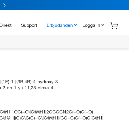
Direkt
Support
Erbjudanden
Logga in
(1E)-1-[(3R,4R)-4-hydroxy-3-
-2-en-1-yl)-11,28-dioxa-4-
[C@H]1OC(=O)[C@@H]2CCCCN2C(=O)C(=O)
[C@@H](C)C\C(C)=C\[C@@H](CC=C)C(=O)C[C@H]