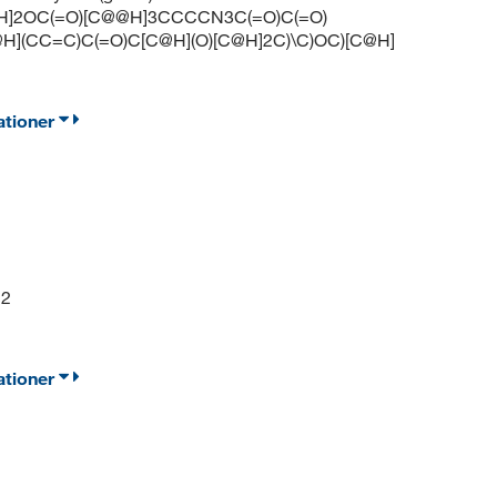
H]2OC(=O)[C@@H]3CCCCN3C(=O)C(=O)
@H](CC=C)C(=O)C[C@H](O)[C@H]2C)\C)OC)[C@H]
ationer
12
ationer