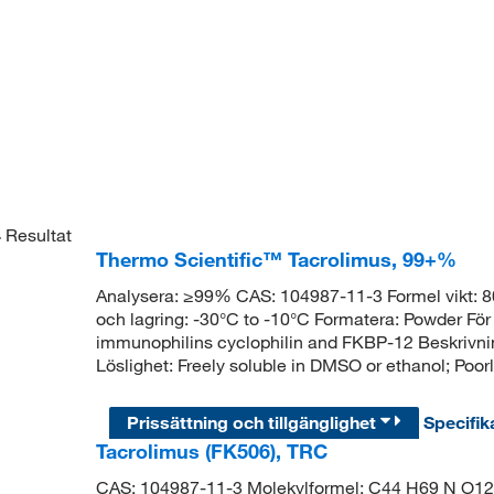
4
Resultat
Thermo Scientific™ Tacrolimus, 99+%
Analysera: ≥99% CAS: 104987-11-3 Formel vikt: 8
och lagring: -30°C to -10°C Formatera: Powder För 
immunophilins cyclophilin and FKBP-12 Beskrivnin
Löslighet: Freely soluble in DMSO or ethanol; Poorl
Prissättning och tillgänglighet
Specifik
Tacrolimus (FK506), TRC
CAS: 104987-11-3 Molekylformel: C44 H69 N O12 M