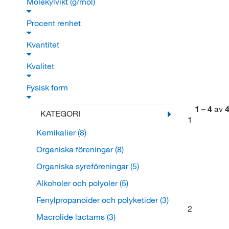
Molekylvikt (g/mol)
Procent renhet
Kvantitet
Kvalitet
Fysisk form
1
–
4
av
KATEGORI
1
Kemikalier
(8)
Organiska föreningar
(8)
Organiska syreföreningar
(5)
Alkoholer och polyoler
(5)
Fenylpropanoider och polyketider
(3)
2
Macrolide lactams
(3)