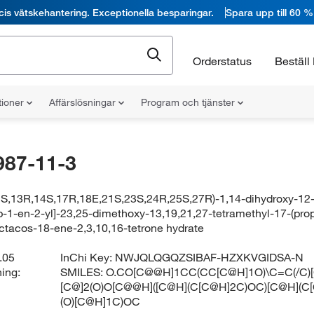
cis vätskehantering. Exceptionella besparingar.
Spara upp till 60 %
Orderstatus
Beställ 
tioner
Affärslösningar
Program och tjänster
987-11-3
2S,13R,14S,17R,18E,21S,23S,24R,25S,27R)-1,14-dihydroxy-12-[
-1-en-2-yl]-23,25-dimethoxy-13,19,21,27-tetramethyl-17-(prop
]octacos-18-ene-2,3,10,16-tetrone hydrate
.05
InChi Key:
NWJQLQGQZSIBAF-HZXKVGIDSA-N
ing:
SMILES:
O.CO[C@@H]1CC(CC[C@H]1O)\C=C(/C)
[C@]2(O)O[C@@H]([C@H](C[C@H]2C)OC)[C@H](C
(O)[C@H]1C)OC