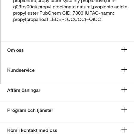
propionate,propylester kyseliny propionove,unii-
g09trv00gk,propyl propionate natural,propionic acid n-
propyl ester PubChem CID: 7803 IUPAC-namn:
propylpropanoat LEDER: CCCOC(=O)CC
Om oss
Kundservice
Affärslösningar
Program och tjänster
Kom i kontakt med oss