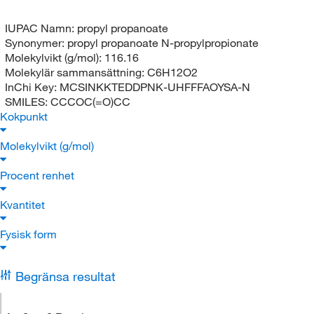
IUPAC Namn:
propyl propanoate
Synonymer:
propyl propanoate N-propylpropionate
Molekylvikt (g/mol):
116.16
Molekylär sammansättning:
C6H12O2
InChi Key:
MCSINKKTEDDPNK-UHFFFAOYSA-N
SMILES:
CCCOC(=O)CC
Kokpunkt
Molekylvikt (g/mol)
Procent renhet
Kvantitet
Fysisk form
Begränsa resultat