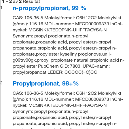
1
–
2
av
2
Resultat
n-proppylpropionat, 99 %
1
CAS: 106-36-5 Molekylformel: C6H12O2 Molekylvikt
(g/mol): 116.16 MDL-nummer: MFCD00009373 InChI-
nyckel: MCSINKKTEDDPNK-UHFFFAOYSA-N
Synonym: propyl propionate,n-propyl
propionate,propanoic acid, propyl ester,n-propyl
propanoate,propionic acid, propyl ester,n-propyl n-
propionate,propylester kyseliny propionove,unii-
g09trv00gk,propyl propionate natural,propionic acid n-
propyl ester PubChem CID: 7803 IUPAC-namn:
propylpropanoat LEDER: CCCOC(=O)CC
Propylpropionat, 98+%
2
CAS: 106-36-5 Molekylformel: C6H12O2 Molekylvikt
(g/mol): 116.16 MDL-nummer: MFCD00009373 InChI-
nyckel: MCSINKKTEDDPNK-UHFFFAOYSA-N
Synonym: propyl propionate,n-propyl
propionate,propanoic acid, propyl ester,n-propyl
propanoate,propionic acid, propyl ester,n-propyl n-