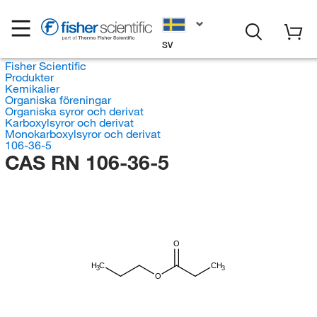
SV
Fisher Scientific
Produkter
Kemikalier
Organiska föreningar
Organiska syror och derivat
Karboxylsyror och derivat
Monokarboxylsyror och derivat
106-36-5
CAS RN 106-36-5
O
H
C
CH
3
3
O