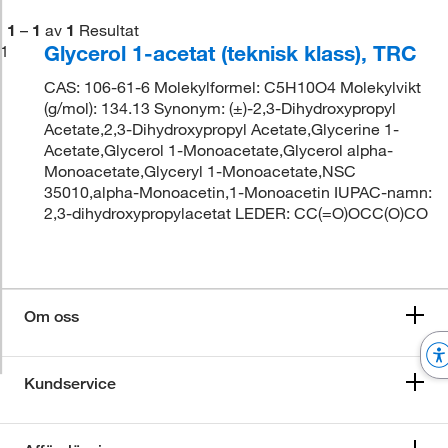
1
–
1
av
1
Resultat
Glycerol 1-acetat (teknisk klass), TRC
1
CAS: 106-61-6 Molekylformel: C5H10O4 Molekylvikt
(g/mol): 134.13 Synonym: (±)-2,3-Dihydroxypropyl
Acetate,2,3-Dihydroxypropyl Acetate,Glycerine 1-
Acetate,Glycerol 1-Monoacetate,Glycerol alpha-
Monoacetate,Glyceryl 1-Monoacetate,NSC
35010,alpha-Monoacetin,1-Monoacetin IUPAC-namn:
2,3-dihydroxypropylacetat LEDER: CC(=O)OCC(O)CO
Om oss
Kundservice