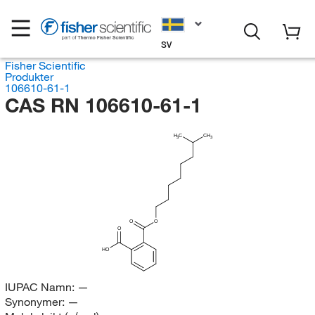
SV
Fisher Scientific
Produkter
106610-61-1
CAS RN 106610-61-1
H
C
CH
3
3
O
O
O
HO
IUPAC Namn:
—
Synonymer:
—