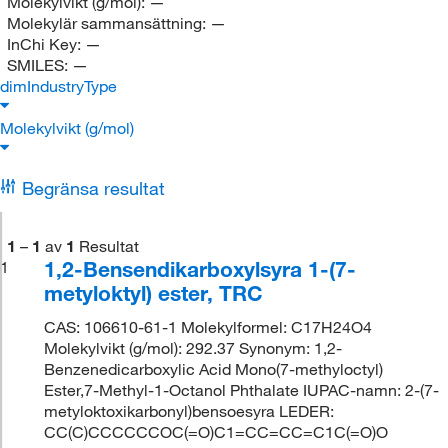
Molekylvikt (g/mol):
—
Molekylär sammansättning:
—
InChi Key:
—
SMILES:
—
dimIndustryType
Molekylvikt (g/mol)
Begränsa resultat
1
–
1
av
1
Resultat
1,2-Bensendikarboxylsyra 1-(7-
1
metyloktyl) ester, TRC
CAS: 106610-61-1 Molekylformel: C17H24O4
Molekylvikt (g/mol): 292.37 Synonym: 1,2-
Benzenedicarboxylic Acid Mono(7-methyloctyl)
Ester,7-Methyl-1-Octanol Phthalate IUPAC-namn: 2-(7-
metyloktoxikarbonyl)bensoesyra LEDER:
CC(C)CCCCCCOC(=O)C1=CC=CC=C1C(=O)O