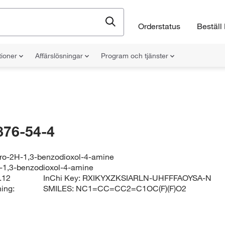
Orderstatus
Beställ 
tioner
Affärslösningar
Program och tjänster
876-54-4
uoro-2H-1,3-benzodioxol-4-amine
ro-1,3-benzodioxol-4-amine
.12
InChi Key:
RXIKYXZKSIARLN-UHFFFAOYSA-N
ing:
SMILES:
NC1=CC=CC2=C1OC(F)(F)O2