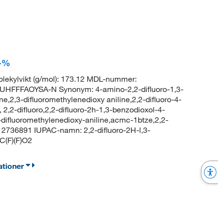
7+%
ekylvikt (g/mol): 173.12 MDL-nummer:
HFFFAOYSA-N Synonym: 4-amino-2,2-difluoro-1,3-
e,2,3-difluoromethylenedioxy aniline,2,2-difluoro-4-
,2-difluoro,2,2-difluoro-2h-1,3-benzodioxol-4-
-difluoromethylenedioxy-aniline,acmc-1btze,2,2-
 2736891 IUPAC-namn: 2,2-difluoro-2H-l,3-
(F)(F)O2
ationer