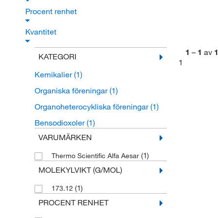
Procent renhet
Kvantitet
1
–
1
av
KATEGORI
1
Kemikalier
(1)
Organiska föreningar
(1)
Organoheterocykliska föreningar
(1)
Bensodioxoler
(1)
VARUMÄRKEN
(1)
Thermo Scientific Alfa Aesar
MOLEKYLVIKT (G/MOL)
(1)
173.12
PROCENT RENHET