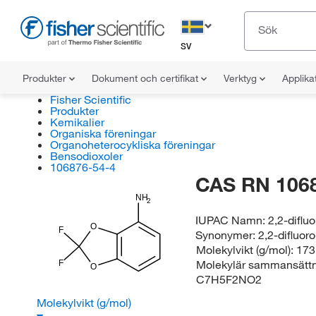
SV
Produkter
Dokument och certifikat
Verktyg
Applika
Fisher Scientific
Produkter
Kemikalier
Organiska föreningar
Organoheterocykliska föreningar
Bensodioxoler
106876-54-4
CAS RN 106
NH
2
IUPAC Namn:
2,2-difl
O
F
Synonymer:
2,2-difluo
Molekylvikt (g/mol):
173
Molekylär sammansättn
F
O
C7H5F2NO2
Molekylvikt (g/mol)