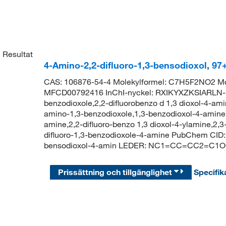
1
Resultat
4-Amino-2,2-difluoro-1,3-bensodioxol, 9
CAS: 106876-54-4 Molekylformel: C7H5F2NO2 Mol
MFCD00792416 InChI-nyckel: RXIKYXZKSIARLN-U
benzodioxole,2,2-difluorobenzo d 1,3 dioxol-4-amin
amino-1,3-benzodioxole,1,3-benzodioxol-4-amine, 2
amine,2,2-difluoro-benzo 1,3 dioxol-4-ylamine,2,3
difluoro-1,3-benzodioxole-4-amine PubChem CID:
bensodioxol-4-amin LEDER: NC1=CC=CC2=C1OC
Prissättning och tillgänglighet
Specifik