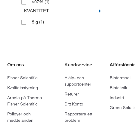
(1)
≥97%
KVANTITET
(1)
5 g
Om oss
Kundservice
Affärslösni
Fisher Scientific
Hjälp- och
Biofarmaci
supportcenter
Kvalitetsstyrning
Bioteknik
Returer
Arbeta på Thermo
Industri
Fisher Scientific
Ditt Konto
Green Soluti
Policyer och
Rapportera ett
meddelanden
problem