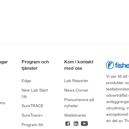
ngar
Program och
Kom i kontakt
tjänster
med oss
Vi ser till 
Edge
Lab Reporter
produkter oc
testlaborato
New Lab Start
News Corner
oöverträffat
Up
Prenumerera på
anläggningsf
ons
SureTRACE
nyheter
utrustning, 
exceptionell
SureTrace+
Webbinarier
en del av Th
Program för