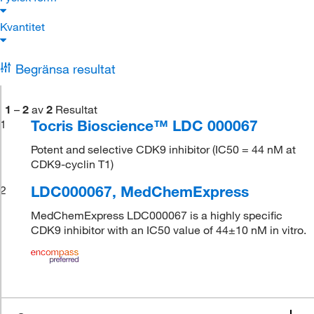
Kvantitet
Begränsa resultat
1
–
2
av
2
Resultat
Tocris Bioscience™ LDC 000067
1
Potent and selective CDK9 inhibitor (IC50 = 44 nM at
CDK9-cyclin T1)
LDC000067, MedChemExpress
2
MedChemExpress LDC000067 is a highly specific
CDK9 inhibitor with an IC50 value of 44±10 nM in vitro.