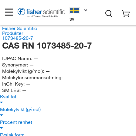
SV
Fisher Scientific
Produkter
1073485-20-7
CAS RN 1073485-20-7
IUPAC Namn:
—
Synonymer:
—
Molekylvikt (g/mol):
—
Molekylär sammansättning:
—
InChi Key:
—
SMILES:
—
Kvalitet
Molekylvikt (g/mol)
Procent renhet
Fysisk form