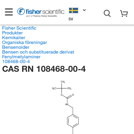
SV
Fisher Scientific
Produkter
Kemikalier
Organiska föreningar
Bensenoider
Bensen och substituerade derivat
Fenylmetylaminer
108468-00-4
CAS RN 108468-00-4
CH
3
H
C
CH
3
3
O
O
HN