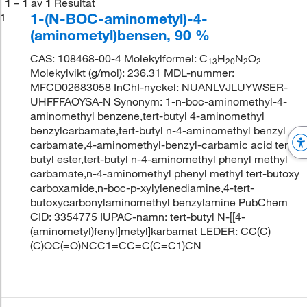
1
–
1
av
1
Resultat
1-(N-BOC-aminometyl)-4-
1
(aminometyl)bensen, 90 %
CAS: 108468-00-4 Molekylformel: C
H
N
O
13
20
2
2
Molekylvikt (g/mol): 236.31 MDL-nummer:
MFCD02683058 InChI-nyckel: NUANLVJLUYWSER-
UHFFFAOYSA-N Synonym: 1-n-boc-aminomethyl-4-
aminomethyl benzene,tert-butyl 4-aminomethyl
benzylcarbamate,tert-butyl n-4-aminomethyl benzyl
carbamate,4-aminomethyl-benzyl-carbamic acid tert-
butyl ester,tert-butyl n-4-aminomethyl phenyl methyl
carbamate,n-4-aminomethyl phenyl methyl tert-butoxy
carboxamide,n-boc-p-xylylenediamine,4-tert-
butoxycarbonylaminomethyl benzylamine PubChem
CID: 3354775 IUPAC-namn: tert-butyl N-[[4-
(aminometyl)fenyl]metyl]karbamat LEDER: CC(C)
(C)OC(=O)NCC1=CC=C(C=C1)CN