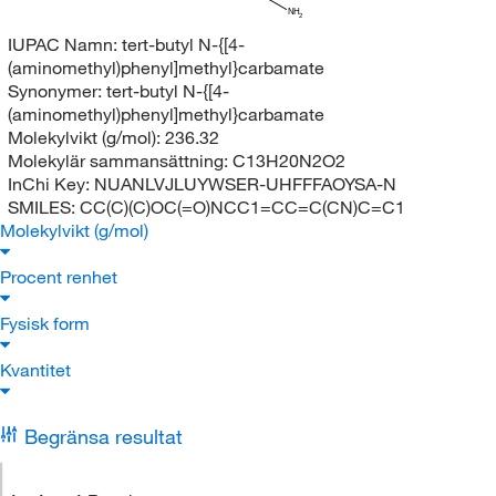
NH
2
IUPAC Namn:
tert-butyl N-{[4-
(aminomethyl)phenyl]methyl}carbamate
Synonymer:
tert-butyl N-{[4-
(aminomethyl)phenyl]methyl}carbamate
Molekylvikt (g/mol):
236.32
Molekylär sammansättning:
C13H20N2O2
InChi Key:
NUANLVJLUYWSER-UHFFFAOYSA-N
SMILES:
CC(C)(C)OC(=O)NCC1=CC=C(CN)C=C1
Molekylvikt (g/mol)
Procent renhet
Fysisk form
Kvantitet
Begränsa resultat