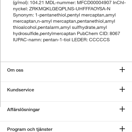
(g/mol): 104.21 MDL-nummer: MFCD00004907 InChI-
nyckel: ZRKMQKLGEQPLNS-UHFFFAOYSA-N
Synonym: 1-pentanethiol,pentyl mercaptan,amyl
mercaptan,n-amyl mercaptan,pentanethiol,amyl
thioalcohol,pentalarm,amyl sulfhydrate,amyl
hydrosulfide,pentylmercaptan PubChem CID: 8067
IUPAC-namn: pentan-1-tiol LEDER: CCCCCS
Om oss
Kundservice
Affärslösningar
Program och tjänster