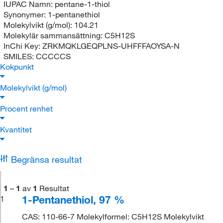
IUPAC Namn:
pentane-1-thiol
Synonymer:
1-pentanethiol
Molekylvikt (g/mol):
104.21
Molekylär sammansättning:
C5H12S
InChi Key:
ZRKMQKLGEQPLNS-UHFFFAOYSA-N
SMILES:
CCCCCS
Kokpunkt
Molekylvikt (g/mol)
Procent renhet
Kvantitet
Begränsa resultat
1
–
1
av
1
Resultat
1-Pentanethiol, 97 %
1
CAS: 110-66-7 Molekylformel: C5H12S Molekylvikt