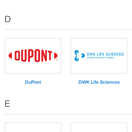
D
DuPont
DWK Life Sciences
E