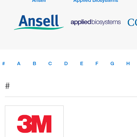
Ansell
Applied Biosystems
#
A
B
C
D
E
F
G
H
#