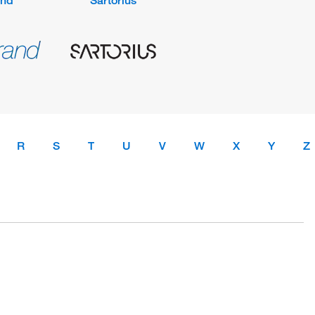
and
Sartorius
R
S
T
U
V
W
X
Y
Z