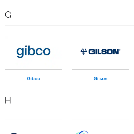
G
Gibco
Gilson
H