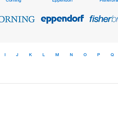
Corning
Eppendorf
Fisherbr
I
J
K
L
M
N
O
P
Q