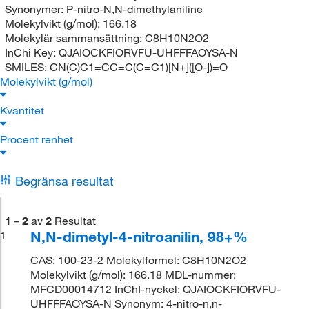
Synonymer:
P-nitro-N,N-dimethylaniline
Molekylvikt (g/mol):
166.18
Molekylär sammansättning:
C8H10N2O2
InChi Key:
QJAIOCKFIORVFU-UHFFFAOYSA-N
SMILES:
CN(C)C1=CC=C(C=C1)[N+]([O-])=O
Molekylvikt (g/mol)
Kvantitet
Procent renhet
Begränsa resultat
1
–
2
av
2
Resultat
N,N-dimetyl-4-nitroanilin, 98+%
1
CAS: 100-23-2 Molekylformel: C8H10N2O2
Molekylvikt (g/mol): 166.18 MDL-nummer:
MFCD00014712 InChI-nyckel: QJAIOCKFIORVFU-
UHFFFAOYSA-N Synonym: 4-nitro-n,n-