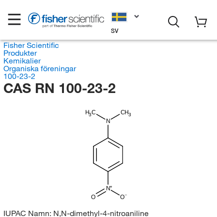
SV
Fisher Scientific
Produkter
Kemikalier
Organiska föreningar
100-23-2
CAS RN 100-23-2
H
C
CH
3
3
N
N
O
O
IUPAC Namn:
N,N-dimethyl-4-nitroaniline