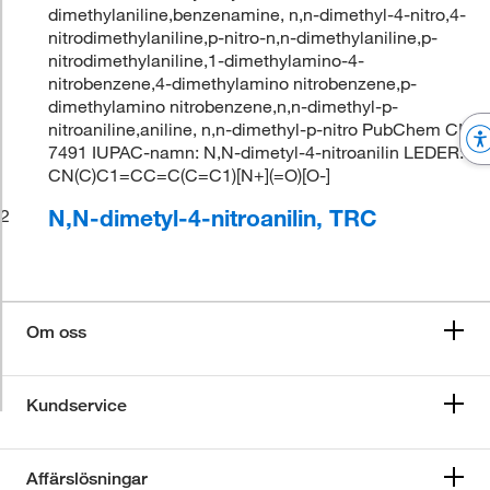
dimethylaniline,benzenamine, n,n-dimethyl-4-nitro,4-
nitrodimethylaniline,p-nitro-n,n-dimethylaniline,p-
nitrodimethylaniline,1-dimethylamino-4-
nitrobenzene,4-dimethylamino nitrobenzene,p-
dimethylamino nitrobenzene,n,n-dimethyl-p-
nitroaniline,aniline, n,n-dimethyl-p-nitro PubChem CID:
7491 IUPAC-namn: N,N-dimetyl-4-nitroanilin LEDER:
CN(C)C1=CC=C(C=C1)[N+](=O)[O-]
N,N-dimetyl-4-nitroanilin, TRC
2
Om oss
Kundservice
Affärslösningar