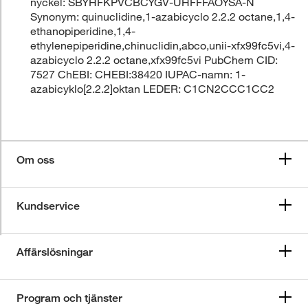
nyckel: SBYHFKPVCBCYGV-UHFFFAOYSA-N
Synonym: quinuclidine,1-azabicyclo 2.2.2 octane,1,4-
ethanopiperidine,1,4-
ethylenepiperidine,chinuclidin,abco,unii-xfx99fc5vi,4-
azabicyclo 2.2.2 octane,xfx99fc5vi PubChem CID:
7527 ChEBI: CHEBI:38420 IUPAC-namn: 1-
azabicyklo[2.2.2]oktan LEDER: C1CN2CCC1CC2
Om oss
Kundservice
Affärslösningar
Program och tjänster