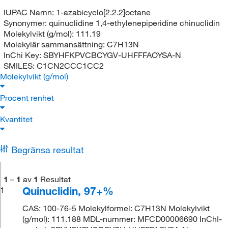
IUPAC Namn:
1-azabicyclo[2.2.2]octane
Synonymer:
quinuclidine 1,4-ethylenepiperidine chinuclidin
Molekylvikt (g/mol):
111.19
Molekylär sammansättning:
C7H13N
InChi Key:
SBYHFKPVCBCYGV-UHFFFAOYSA-N
SMILES:
C1CN2CCC1CC2
Molekylvikt (g/mol)
Procent renhet
Kvantitet
Begränsa resultat
1
–
1
av
1
Resultat
Quinuclidin, 97+%
1
CAS: 100-76-5 Molekylformel: C7H13N Molekylvikt
(g/mol): 111.188 MDL-nummer: MFCD00006690 InChI-