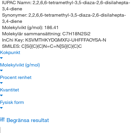
IUPAC Namn:
2,2,6,6-tetramethyl-3,5-diaza-2,6-disilahepta-
3,4-diene
Synonymer:
2,2,6,6-tetramethyl-3,5-diaza-2,6-disilahepta-
3,4-diene
Molekylvikt (g/mol):
186.41
Molekylär sammansättning:
C7H18N2Si2
InChi Key:
KSVMTHKYDGMXFJ-UHFFFAOYSA-N
SMILES:
C[Si](C)(C)N=C=N[Si](C)(C)C
Kokpunkt
Molekylvikt (g/mol)
Procent renhet
Kvantitet
Fysisk form
Begränsa resultat