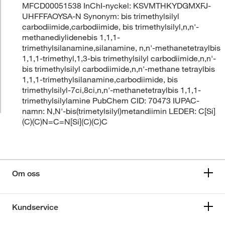
MFCD00051538 InChI-nyckel: KSVMTHKYDGMXFJ-
UHFFFAOYSA-N Synonym: bis trimethylsilyl
carbodiimide,carbodiimide, bis trimethylsilyl,n,n'-
methanediylidenebis 1,1,1-
trimethylsilanamine,silanamine, n,n'-methanetetraylbis
1,1,1-trimethyl,1,3-bis trimethylsilyl carbodiimide,n,n'-
bis trimethylsilyl carbodiimide,n,n'-methane tetraylbis
1,1,1-trimethylsilanamine,carbodiimide, bis
trimethylsilyl-7ci,8ci,n,n'-methanetetraylbis 1,1,1-
trimethylsilylamine PubChem CID: 70473 IUPAC-
namn: N,N'-bis(trimetylsilyl)metandiimin LEDER: C[Si]
(C)(C)N=C=N[Si](C)(C)C
Om oss
Kundservice