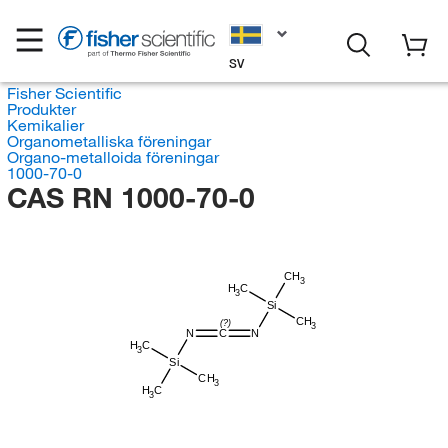
SV
Fisher Scientific
Produkter
Kemikalier
Organometalliska föreningar
Organo-metalloida föreningar
1000-70-0
CAS RN 1000-70-0
CH
3
H
C
3
Si
CH
(?)
3
N
C
N
H
C
3
Si
CH
3
H
C
3