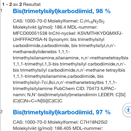
1
–
2
av
2
Resultat
Bis(trimetylsilyl)karbodiimid, 98 %
1
CAS: 1000-70-0 Molekylformel: C
H
N
Si
7
18
2
2
Molekylvikt (g/mol): 186.4 MDL-nummer:
MFCD00051538 InChI-nyckel: KSVMTHKYDGMXFJ-
UHFFFAOYSA-N Synonym: bis trimethylsilyl
carbodiimide,carbodiimide, bis trimethylsilyl,n,n'-
methanediylidenebis 1,1,1-
trimethylsilanamine,silanamine, n,n'-methanetetraylbis
1,1,1-trimethyl,1,3-bis trimethylsilyl carbodiimide,n,n'-
bis trimethylsilyl carbodiimide,n,n'-methane tetraylbis
1,1,1-trimethylsilanamine,carbodiimide, bis
trimethylsilyl-7ci,8ci,n,n'-methanetetraylbis 1,1,1-
trimethylsilylamine PubChem CID: 70473 IUPAC-
namn: N,N'-bis(trimetylsilyl)metandiimin LEDER: C[Si]
(C)(C)N=C=N[Si](C)(C)C
Bis(trimetylsilyl)karbodiimid, 97 %
2
CAS: 1000-70-0 Molekylformel: C7H18N2Si2
Molekylvikt (g/mol): 186.405 MDL-nummer: