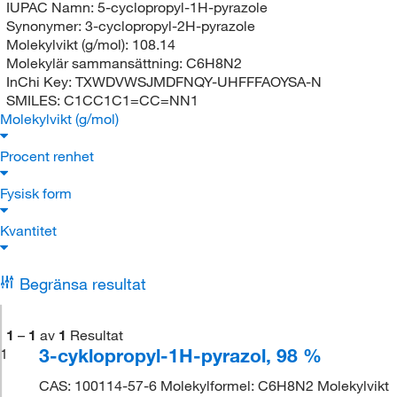
IUPAC Namn:
5-cyclopropyl-1H-pyrazole
Synonymer:
3-cyclopropyl-2H-pyrazole
Molekylvikt (g/mol):
108.14
Molekylär sammansättning:
C6H8N2
InChi Key:
TXWDVWSJMDFNQY-UHFFFAOYSA-N
SMILES:
C1CC1C1=CC=NN1
Molekylvikt (g/mol)
Procent renhet
Fysisk form
Kvantitet
Begränsa resultat
1
–
1
av
1
Resultat
3-cyklopropyl-1H-pyrazol, 98 %
1
CAS: 100114-57-6 Molekylformel: C6H8N2 Molekylvikt