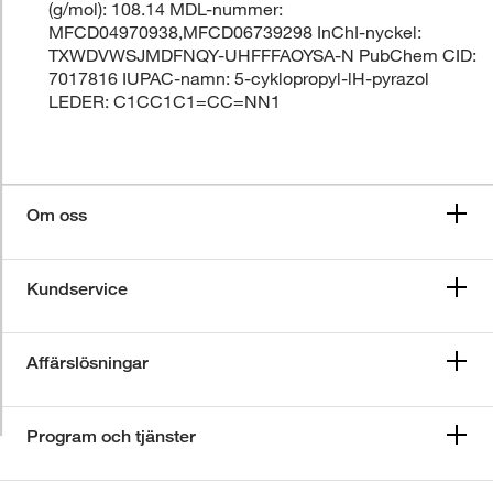
(g/mol): 108.14 MDL-nummer:
MFCD04970938,MFCD06739298 InChI-nyckel:
TXWDVWSJMDFNQY-UHFFFAOYSA-N PubChem CID:
7017816 IUPAC-namn: 5-cyklopropyl-lH-pyrazol
LEDER: C1CC1C1=CC=NN1
Om oss
Kundservice
Affärslösningar
Program och tjänster