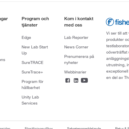
ngar
Program och
Kom i kontakt
tjänster
med oss
Vi ser till 
Edge
Lab Reporter
produkter oc
testlaborato
New Lab Start
News Corner
oöverträffat
Up
Prenumerera på
anläggningsf
ons
SureTRACE
nyheter
utrustning, 
exceptionell
SureTrace+
Webbinarier
en del av Th
Program för
hållbarhet
Unity Lab
Services
emsidan
Försäljningsvillkor
Sekretessmeddelande
Retur & 