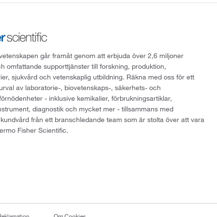
att vetenskapen går framåt genom att erbjuda över 2,6 miljoner
h omfattande supporttjänster till forskning, produktion,
rier, sjukvård och vetenskaplig utbildning. Räkna med oss för ett
 urval av laboratorie-, biovetenskaps-, säkerhets- och
örnödenheter - inklusive kemikalier, förbrukningsartiklar,
instrument, diagnostik och mycket mer - tillsammans med
 kundvård från ett branschledande team som är stolta över att vara
ermo Fisher Scientific.
Reklamation
Om Cookies