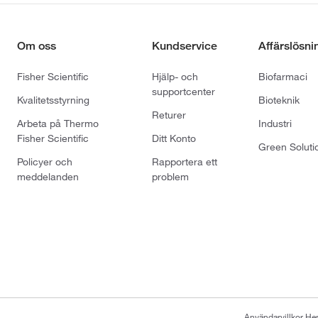
Om oss
Kundservice
Affärslösni
Fisher Scientific
Hjälp- och
Biofarmaci
supportcenter
Kvalitetsstyrning
Bioteknik
Returer
Arbeta på Thermo
Industri
Fisher Scientific
Ditt Konto
Green Soluti
Policyer och
Rapportera ett
meddelanden
problem
Användarvillkor H