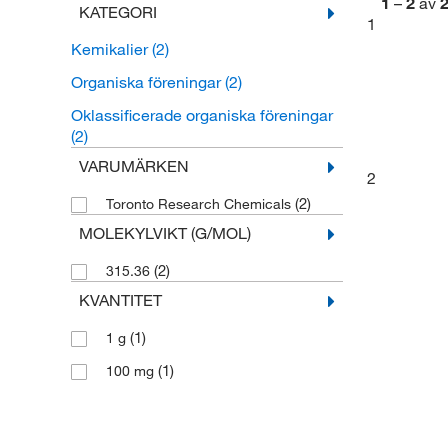
1
–
2
av
KATEGORI
1
Kemikalier
(2)
Organiska föreningar
(2)
Oklassificerade organiska föreningar
(2)
VARUMÄRKEN
2
(2)
Toronto Research Chemicals
MOLEKYLVIKT (G/MOL)
(2)
315.36
KVANTITET
(1)
1 g
(1)
100 mg