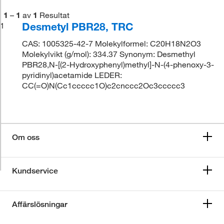
1
–
1
av
1
Resultat
Desmetyl PBR28, TRC
1
CAS: 1005325-42-7 Molekylformel: C20H18N2O3
Molekylvikt (g/mol): 334.37 Synonym: Desmethyl
PBR28,N-[(2-Hydroxyphenyl)methyl]-N-(4-phenoxy-3-
pyridinyl)acetamide LEDER:
CC(=O)N(Cc1ccccc1O)c2cnccc2Oc3ccccc3
Om oss
Kundservice
Affärslösningar