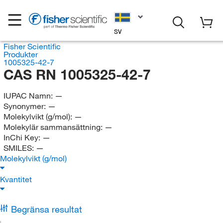
SV
Fisher Scientific
Produkter
1005325-42-7
CAS RN 1005325-42-7
IUPAC Namn:
—
Synonymer:
—
Molekylvikt (g/mol):
—
Molekylär sammansättning:
—
InChi Key:
—
SMILES:
—
Molekylvikt (g/mol)
Kvantitet
Begränsa resultat