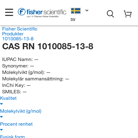
SV
Fisher Scientific
Produkter
1010085-13-8
CAS RN 1010085-13-8
IUPAC Namn:
—
Synonymer:
—
Molekylvikt (g/mol):
—
Molekylär sammansättning:
—
InChi Key:
—
SMILES:
—
Kvalitet
Molekylvikt (g/mol)
Procent renhet
Fysisk form