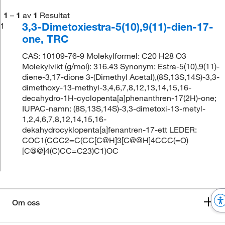
1
–
1
av
1
Resultat
3,3-Dimetoxiestra-5(10),9(11)-dien-17-
1
one, TRC
CAS: 10109-76-9 Molekylformel: C20 H28 O3
Molekylvikt (g/mol): 316.43 Synonym: Estra-5(10),9(11)-
diene-3,17-dione 3-(Dimethyl Acetal),(8S,13S,14S)-3,3-
dimethoxy-13-methyl-3,4,6,7,8,12,13,14,15,16-
decahydro-1H-cyclopenta[a]phenanthren-17(2H)-one;
IUPAC-namn: (8S,13S,14S)-3,3-dimetoxi-13-metyl-
1,2,4,6,7,8,12,14,15,16-
dekahydrocyklopenta[a]fenantren-17-ett LEDER:
COC1(CCC2=C(CC[C@H]3[C@@H]4CCC(=O)
[C@@]4(C)CC=C23)C1)OC
Om oss