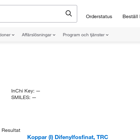
Orderstatus
Beställ 
tioner
Affärslösningar
Program och tjänster
InChi Key:
—
SMILES:
—
1
Resultat
Koppar (I) Difenylfosfinat, TRC