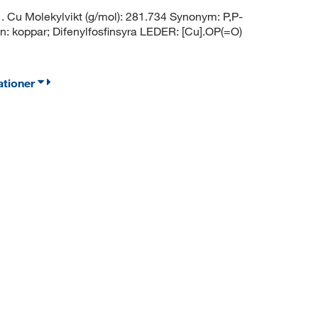
 Cu Molekylvikt (g/mol): 281.734 Synonym: P,P-
: koppar; Difenylfosfinsyra LEDER: [Cu].OP(=O)
ationer