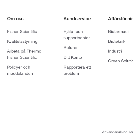
Om oss
Kundservice
Affärslösni
Fisher Scientific
Hjälp- och
Biofarmaci
supportcenter
Kvalitetsstyrning
Bioteknik
Returer
Arbeta på Thermo
Industri
Fisher Scientific
Ditt Konto
Green Soluti
Policyer och
Rapportera ett
meddelanden
problem
Användarvillkor H