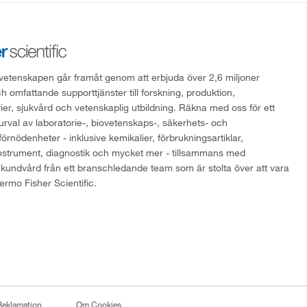
att vetenskapen går framåt genom att erbjuda över 2,6 miljoner
h omfattande supporttjänster till forskning, produktion,
rier, sjukvård och vetenskaplig utbildning. Räkna med oss för ett
 urval av laboratorie-, biovetenskaps-, säkerhets- och
örnödenheter - inklusive kemikalier, förbrukningsartiklar,
instrument, diagnostik och mycket mer - tillsammans med
 kundvård från ett branschledande team som är stolta över att vara
ermo Fisher Scientific.
Reklamation
Om Cookies