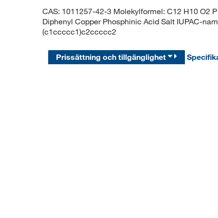
CAS: 1011257-42-3 Molekylformel: C12 H10 O2 P .
Diphenyl Copper Phosphinic Acid Salt IUPAC-namn
(c1ccccc1)c2ccccc2
Prissättning och tillgänglighet
Specifik