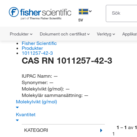
SV
Produkter
Dokument och certifikat
Verktyg
Applika
Fisher Scientific
Produkter
1011257-42-3
CAS RN 1011257-42-3
IUPAC Namn:
—
Synonymer:
—
Molekylvikt (g/mol):
—
Molekylär sammansättning:
—
Molekylvikt (g/mol)
Kvantitet
1
–
1
av
KATEGORI
1