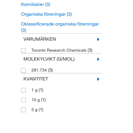
Kemikalier
(3)
Organiska föreningar
(3)
Oklassificerade organiska föreningar
(3)
VARUMÄRKEN
(3)
Toronto Research Chemicals
MOLEKYLVIKT (G/MOL)
(3)
281.734
KVANTITET
(1)
1 g
(1)
10 g
(1)
5 g