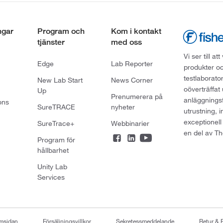
ngar
Program och
Kom i kontakt
tjänster
med oss
Vi ser till 
Edge
Lab Reporter
produkter oc
testlaborato
New Lab Start
News Corner
oöverträffat
Up
Prenumerera på
anläggningsf
ons
SureTRACE
nyheter
utrustning, 
exceptionell
SureTrace+
Webbinarier
en del av Th
Program för
hållbarhet
Unity Lab
Services
emsidan
Försäljningsvillkor
Sekretessmeddelande
Retur & 