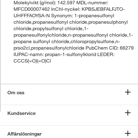
Molekylvikt (g/mol): 142.597 MDL-nummer:
MFCD00007462 InChI-nyckel: KPBSJEBFALFJTO-
UHFFFAOYSA-N Synonym: 1-propanesulfonyl
chloride,propanesulfonyl chloride,propanesulphonyl
chloride,propylsulfonyl chloride,1-
propanesulfonylchloride,n-propanesulfonyl chloride,1-
propane sulfonyl chloride,chloropropylsulfone,n-
prso2cl,propanesulfonylchloride PubChem CID: 66279
IUPAC-namn: propan-1-sulfonylklorid LEDER:
CCCS(=O)(=O)Cl
Om oss
Kundservice
Affärslösningar