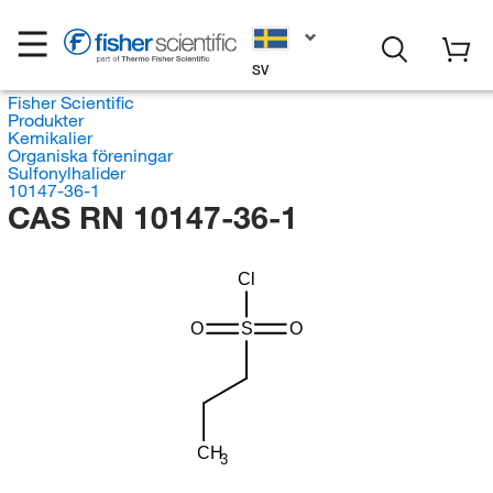
SV
Fisher Scientific
Produkter
Kemikalier
Organiska föreningar
Sulfonylhalider
10147-36-1
CAS RN 10147-36-1
Cl
O
S
O
CH
3