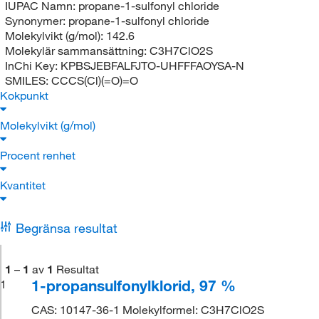
IUPAC Namn:
propane-1-sulfonyl chloride
Synonymer:
propane-1-sulfonyl chloride
Molekylvikt (g/mol):
142.6
Molekylär sammansättning:
C3H7ClO2S
InChi Key:
KPBSJEBFALFJTO-UHFFFAOYSA-N
SMILES:
CCCS(Cl)(=O)=O
Kokpunkt
Molekylvikt (g/mol)
Procent renhet
Kvantitet
Begränsa resultat
1
–
1
av
1
Resultat
1-propansulfonylklorid, 97 %
1
CAS: 10147-36-1 Molekylformel: C3H7ClO2S