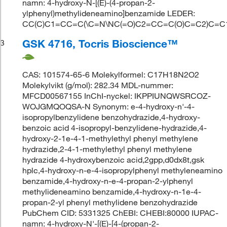
namn: 4-hydroxy-N-[(E)-(4-propan-2-
ylphenyl)methylideneamino]benzamide LEDER:
CC(C)C1=CC=C(\C=N\NC(=O)C2=CC=C(O)C=C2)C=C
GSK 4716, Tocris Bioscience™
3
CAS: 101574-65-6 Molekylformel: C17H18N2O2
Molekylvikt (g/mol): 282.34 MDL-nummer:
MFCD00567155 InChI-nyckel: IKPPIUNQWSRCOZ-
WOJGMQOQSA-N Synonym: e-4-hydroxy-n'-4-
isopropylbenzylidene benzohydrazide,4-hydroxy-
benzoic acid 4-isopropyl-benzylidene-hydrazide,4-
hydroxy-2-1e-4-1-methylethyl phenyl methylene
hydrazide,2-4-1-methylethyl phenyl methylene
hydrazide 4-hydroxybenzoic acid,2gpp,d0dx8t,gsk
hplc,4-hydroxy-n-e-4-isopropylphenyl methyleneamino
benzamide,4-hydroxy-n-e-4-propan-2-ylphenyl
methylideneamino benzamide,4-hydroxy-n-1e-4-
propan-2-yl phenyl methylidene benzohydrazide
PubChem CID: 5331325 ChEBI: CHEBI:80000 IUPAC-
namn: 4-hydroxy-N'-[(E)-[4-(propan-2-