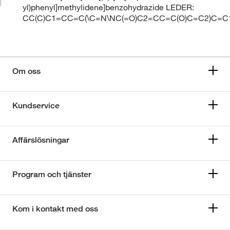
yl)phenyl]methylidene]benzohydrazide LEDER:
CC(C)C1=CC=C(\C=N\NC(=O)C2=CC=C(O)C=C2)C=C
Om oss
Kundservice
Affärslösningar
Program och tjänster
Kom i kontakt med oss