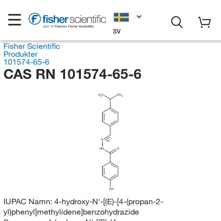
SV
Fisher Scientific
Produkter
101574-65-6
CAS RN 101574-65-6
H
C
CH
3
3
N
(E)
HN
O
OH
IUPAC Namn:
4-hydroxy-N'-[(E)-[4-(propan-2-
yl)phenyl]methylidene]benzohydrazide