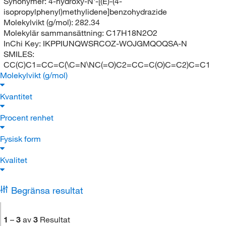
Synonymer:
4-hydroxy-N'-[(E)-(4-
isopropylphenyl)methylidene]benzohydrazide
Molekylvikt (g/mol):
282.34
Molekylär sammansättning:
C17H18N2O2
InChi Key:
IKPPIUNQWSRCOZ-WOJGMQOQSA-N
SMILES:
CC(C)C1=CC=C(\C=N\NC(=O)C2=CC=C(O)C=C2)C=C1
Molekylvikt (g/mol)
Kvantitet
Procent renhet
Fysisk form
Kvalitet
Begränsa resultat
1
–
3
av
3
Resultat