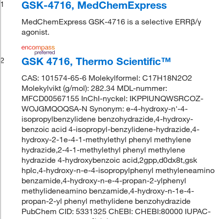
GSK-4716, MedChemExpress
1
MedChemExpress GSK-4716 is a selective ERRβ/γ
agonist.
GSK 4716, Thermo Scientific™
2
CAS: 101574-65-6 Molekylformel: C17H18N2O2
Molekylvikt (g/mol): 282.34 MDL-nummer:
MFCD00567155 InChI-nyckel: IKPPIUNQWSRCOZ-
WOJGMQOQSA-N Synonym: e-4-hydroxy-n'-4-
isopropylbenzylidene benzohydrazide,4-hydroxy-
benzoic acid 4-isopropyl-benzylidene-hydrazide,4-
hydroxy-2-1e-4-1-methylethyl phenyl methylene
hydrazide,2-4-1-methylethyl phenyl methylene
hydrazide 4-hydroxybenzoic acid,2gpp,d0dx8t,gsk
hplc,4-hydroxy-n-e-4-isopropylphenyl methyleneamino
benzamide,4-hydroxy-n-e-4-propan-2-ylphenyl
methylideneamino benzamide,4-hydroxy-n-1e-4-
propan-2-yl phenyl methylidene benzohydrazide
PubChem CID: 5331325 ChEBI: CHEBI:80000 IUPAC-