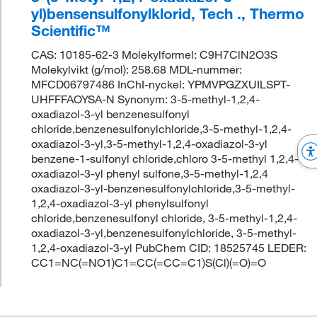
yl)bensensulfonylklorid, Tech ., Thermo
Scientific™
CAS: 10185-62-3 Molekylformel: C9H7ClN2O3S
Molekylvikt (g/mol): 258.68 MDL-nummer:
MFCD06797486 InChI-nyckel: YPMVPGZXUILSPT-
UHFFFAOYSA-N Synonym: 3-5-methyl-1,2,4-
oxadiazol-3-yl benzenesulfonyl
chloride,benzenesulfonylchloride,3-5-methyl-1,2,4-
oxadiazol-3-yl,3-5-methyl-1,2,4-oxadiazol-3-yl
benzene-1-sulfonyl chloride,chloro 3-5-methyl 1,2,4-
oxadiazol-3-yl phenyl sulfone,3-5-methyl-1,2,4
oxadiazol-3-yl-benzenesulfonylchloride,3-5-methyl-
1,2,4-oxadiazol-3-yl phenylsulfonyl
chloride,benzenesulfonyl chloride, 3-5-methyl-1,2,4-
oxadiazol-3-yl,benzenesulfonylchloride, 3-5-methyl-
1,2,4-oxadiazol-3-yl PubChem CID: 18525745 LEDER:
CC1=NC(=NO1)C1=CC(=CC=C1)S(Cl)(=O)=O