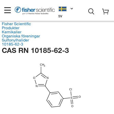
SV
Fisher Scientific
Produkter
Kemikalier
Organiska föreningar
Sulfonylhalider
10185-62-3
CAS RN 10185-62-3
CH
3
O
N
N
Cl
O
S
O