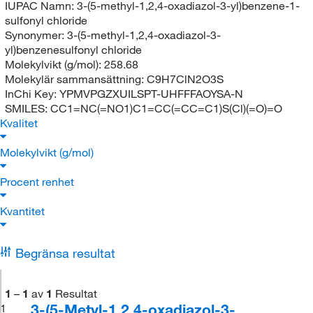
IUPAC Namn:
3-(5-methyl-1,2,4-oxadiazol-3-yl)benzene-1-
sulfonyl chloride
Synonymer:
3-(5-methyl-1,2,4-oxadiazol-3-
yl)benzenesulfonyl chloride
Molekylvikt (g/mol):
258.68
Molekylär sammansättning:
C9H7ClN2O3S
InChi Key:
YPMVPGZXUILSPT-UHFFFAOYSA-N
SMILES:
CC1=NC(=NO1)C1=CC(=CC=C1)S(Cl)(=O)=O
Kvalitet
Molekylvikt (g/mol)
Procent renhet
Kvantitet
Begränsa resultat
1
–
1
av
1
Resultat
3-(5-Metyl-1,2,4-oxadiazol-3-
1