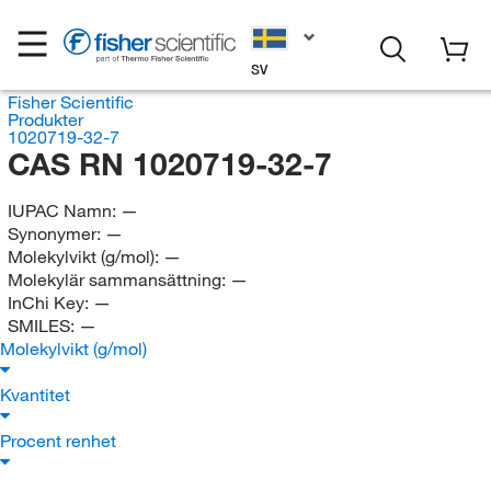
SV
Fisher Scientific
Produkter
1020719-32-7
CAS RN 1020719-32-7
IUPAC Namn:
—
Synonymer:
—
Molekylvikt (g/mol):
—
Molekylär sammansättning:
—
InChi Key:
—
SMILES:
—
Molekylvikt (g/mol)
Kvantitet
Procent renhet