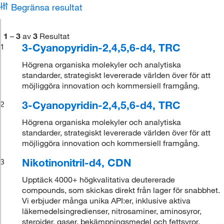
Begränsa resultat
1
–
3
av
3
Resultat
3-Cyanopyridin-2,4,5,6-d4, TRC
1
Högrena organiska molekyler och analytiska
standarder, strategiskt levererade världen över för att
möjliggöra innovation och kommersiell framgång.
3-Cyanopyridin-2,4,5,6-d4, TRC
2
Högrena organiska molekyler och analytiska
standarder, strategiskt levererade världen över för att
möjliggöra innovation och kommersiell framgång.
Nikotinonitril-d4, CDN
3
Upptäck 4000+ högkvalitativa deutererade
compounds, som skickas direkt från lager för snabbhet.
Vi erbjuder många unika API:er, inklusive aktiva
läkemedelsingredienser, nitrosaminer, aminosyror,
steroider, gaser, bekämpningsmedel och fettsyror.