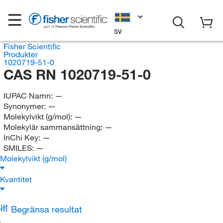
SV
Fisher Scientific
Produkter
1020719-51-0
CAS RN 1020719-51-0
IUPAC Namn:
—
Synonymer:
—
Molekylvikt (g/mol):
—
Molekylär sammansättning:
—
InChi Key:
—
SMILES:
—
Molekylvikt (g/mol)
Kvantitet
Begränsa resultat