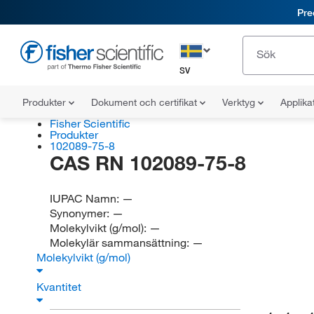
Pre
SV
Produkter
Dokument och certifikat
Verktyg
Applika
Fisher Scientific
Produkter
102089-75-8
CAS RN 102089-75-8
IUPAC Namn:
—
Synonymer:
—
Molekylvikt (g/mol):
—
Molekylär sammansättning:
—
Molekylvikt (g/mol)
Kvantitet