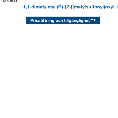
1
Resultat
1,1-dimetyletyl (R)-[2-[(metylsulfonyl)oxy]
Prissättning och tillgänglighet