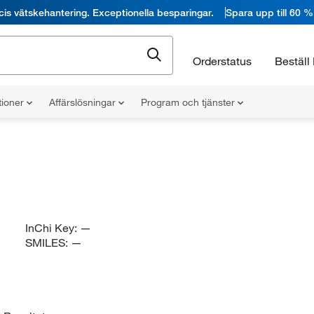
cis vätskehantering. Exceptionella besparingar.
Spara upp till 60 %
Orderstatus
Beställ 
tioner
Affärslösningar
Program och tjänster
InChi Key:
—
SMILES:
—