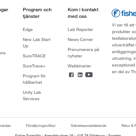
ngar
Program och
Kom i kontakt
tjänster
med oss
Vi ser till 
Edge
Lab Reporter
produkter oc
testlaborato
New Lab Start
News Corner
oöverträffat
Up
Prenumerera på
anläggningsf
ons
SureTRACE
nyheter
utrustning, 
exceptionell
SureTrace+
Webbinarier
en del av Th
Program för
hållbarhet
Unity Lab
Services
emsidan
Försäljningsvillkor
Sekretessmeddelande
Retur & 
Fisher Scientific - Arendalsvägen 16 - 418 78 Göteborg - Sweden