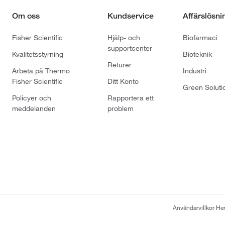
Om oss
Kundservice
Affärslösni
Fisher Scientific
Hjälp- och
Biofarmaci
supportcenter
Kvalitetsstyrning
Bioteknik
Returer
Arbeta på Thermo
Industri
Fisher Scientific
Ditt Konto
Green Soluti
Policyer och
Rapportera ett
meddelanden
problem
Användarvillkor H