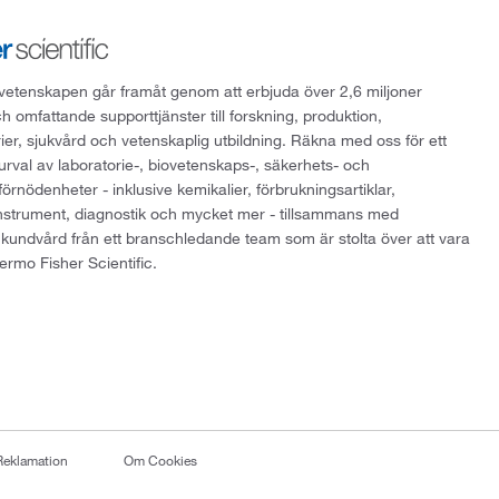
att vetenskapen går framåt genom att erbjuda över 2,6 miljoner
h omfattande supporttjänster till forskning, produktion,
rier, sjukvård och vetenskaplig utbildning. Räkna med oss för ett
 urval av laboratorie-, biovetenskaps-, säkerhets- och
örnödenheter - inklusive kemikalier, förbrukningsartiklar,
instrument, diagnostik och mycket mer - tillsammans med
 kundvård från ett branschledande team som är stolta över att vara
ermo Fisher Scientific.
Reklamation
Om Cookies