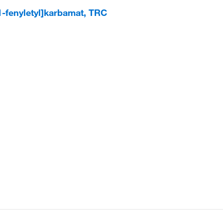
-1-fenyletyl]karbamat, TRC