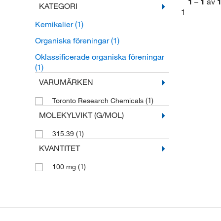
1
–
1
av
KATEGORI
1
Kemikalier
(1)
Organiska föreningar
(1)
Oklassificerade organiska föreningar
(1)
VARUMÄRKEN
(1)
Toronto Research Chemicals
MOLEKYLVIKT (G/MOL)
(1)
315.39
KVANTITET
(1)
100 mg