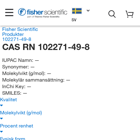
SV
Fisher Scientific
Produkter
102271-49-8
CAS RN 102271-49-8
IUPAC Namn:
—
Synonymer:
—
Molekylvikt (g/mol):
—
Molekylär sammansättning:
—
InChi Key:
—
SMILES:
—
Kvalitet
Molekylvikt (g/mol)
Procent renhet
Fysisk form