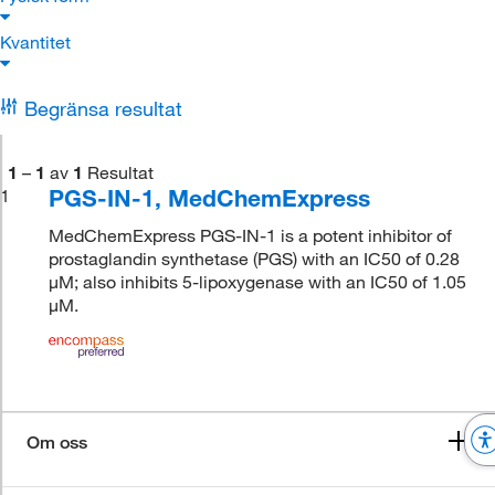
Kvantitet
Begränsa resultat
1
–
1
av
1
Resultat
PGS-IN-1, MedChemExpress
1
MedChemExpress PGS-IN-1 is a potent inhibitor of
prostaglandin synthetase (PGS) with an IC50 of 0.28
μM; also inhibits 5-lipoxygenase with an IC50 of 1.05
μM.
Om oss