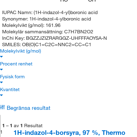
IUPAC Namn:
(1H-indazol-4-yl)boronic acid
Synonymer:
1H-indazol-4-ylboronic acid
Molekylvikt (g/mol):
161.96
Molekylär sammansättning:
C7H7BN2O2
InChi Key:
BGZZJZIZRARGGZ-UHFFFAOYSA-N
SMILES:
OB(O)C1=C2C=NNC2=CC=C1
Molekylvikt (g/mol)
Procent renhet
Fysisk form
Kvantitet
Begränsa resultat
1
–
1
av
1
Resultat
1H-indazol-4-borsyra, 97 %, Thermo
1